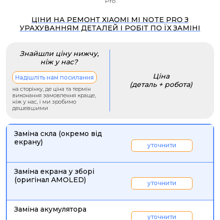
Pro
ЦІНИ НА РЕМОНТ XIAOMI MI NOTE PRO З
УРАХУВАННЯМ ДЕТАЛЕЙ І РОБІТ ПО ЇХ ЗАМІНІ
Знайшли ціну нижчу,
ніж у нас?
Ціна
Надішліть нам посилання
(деталь + робота)
на сторінку, де ціна та термін
виконання замовлення краще,
ніж у нас, і ми зробимо
дешевшими
Заміна скла (окремо від
екрану)
уточнити
Заміна екрана у зборі
(оригінал AMOLED)
уточнити
Заміна акумулятора
уточнити