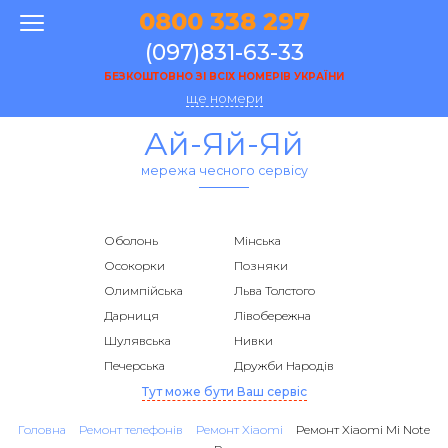
0800 338 297
(097)831-63-33
БЕЗКОШТОВНО ЗІ ВСІХ НОМЕРІВ УКРАЇНИ
ще номери
Ай-Яй-Яй
мережа чесного сервісу
Оболонь
Мінська
Осокорки
Позняки
Олимпійська
Льва Толстого
Дарниця
Лівобережна
Шулявська
Нивки
Печерська
Дружби Народів
Тут може бути Ваш сервіс
Головна
Ремонт телефонів
Ремонт Xiaomi
Ремонт Xiaomi Mi Note