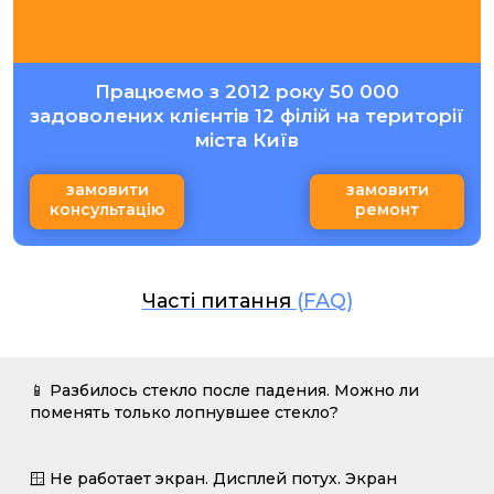
Працюємо з 2012 року 50 000
задоволених клієнтів 12 філій на території
міста Київ
замовити
замовити
консультацію
ремонт
Часті питання
(FAQ)
📱 Разбилось стекло после падения. Можно ли
поменять только лопнувшее стекло?
🪟 Не работает экран. Дисплей потух. Экран