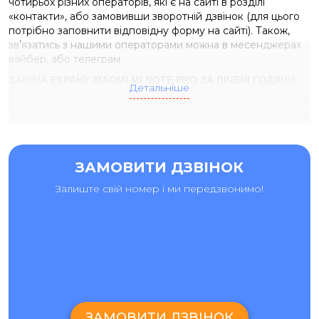
чотирьох різних операторів, які є на сайті в розділі
«контакти», або замовивши зворотній дзвінок (для цього
потрібно заповнити відповідну форму на сайті). Також,
зв’язатись з нашими операторами можна в месенджерах
вайбер, або телеграм.
ЗАМІНА ЕКРАНУ XIAOMI MI NOTE PRO ЗА ЛІЧЕНІ ГОДИНИ.
Детальніше
Сучасні смартфони оснащені великим екраном, який дуже
чутливий до будь-яких механічних впливів. Пошкодження
дисплея – досить часте явище. Падіння та удари
призводять до часткової або повної втрати
працездатності пристрою, наприклад:
ЗАМОВИТИ ДЗВІНОК
Підсвічування працює з перебоями, або не працює
Залиште свій номер і ми передзвонимо!
зовсім;
Сенсор екрану не відповідає на торкання;
На екрані з’являються биті пікселі та смуги.
Для майстрів в сервісному центрі «Ай-яй-яй»
заміна
екрану
Xiaomi Mi Note Pro вважається звичайною
процедурою, яка займає всього кілька годин, та не
викличе труднощів.
ЗАМОВИТИ ДЗВІНОК