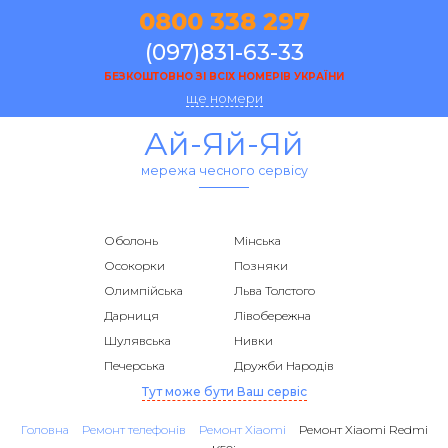
0800 338 297
(097)831-63-33
БЕЗКОШТОВНО ЗІ ВСІХ НОМЕРІВ УКРАЇНИ
ще номери
Ай-Яй-Яй
мережа чесного сервісу
Оболонь
Мінська
Осокорки
Позняки
Олимпійська
Льва Толстого
Дарниця
Лівобережна
Шулявська
Нивки
Печерська
Дружби Народів
Тут може бути Ваш сервіс
Головна
Ремонт телефонів
Ремонт Xiaomi
Ремонт Xiaomi Redmi