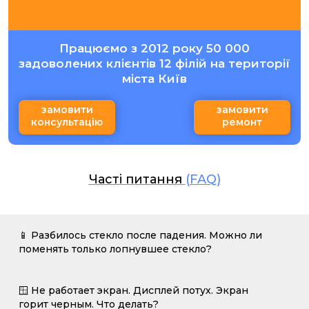
Працюємо з 2012 року 50 000
задоволених клієнтів 12 філій на території
міста Київ
замовити
замовити
консультацію
ремонт
Часті питання
(FAQ)
📱 Разбилось стекло после падения. Можно ли
поменять только лопнувшее стекло?
🪟 Не работает экран. Дисплей потух. Экран
горит черным. Что делать?