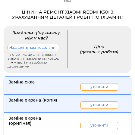
K50i
ЦІНИ НА РЕМОНТ XIAOMI REDMI K50I З
УРАХУВАННЯМ ДЕТАЛЕЙ І РОБІТ ПО ЇХ ЗАМІНІ
Знайшли ціну нижчу,
ніж у нас?
Ціна
Надішліть нам посилання
(деталь + робота)
на сторінку, де ціна та термін
виконання замовлення краще,
ніж у нас, і ми зробимо
дешевшими
Заміна скла
уточнити
Заміна екрана (копія)
уточнити
Заміна екрана
(оригінал)
уточнити