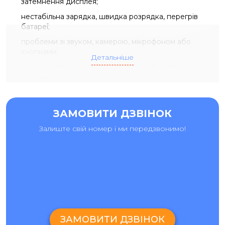
затемнення дисплея;
нестабільна зарядка, швидка розрядка, перегрів
батареї;
проблеми зі звуком, камерою, мікрофоном або
кнопками;
Детальніше
наслідки вологи, окислення контактів, зависання
системи.
ДІАГНОСТИКА ПЕРЕД РЕМОНТОМ XIAOMI REDMI K50I
ЗАМОВИТИ ДЗВІНОК
Після приймання телефону майстер проводить
діагностику, погоджує вартість, готує запчастину, виконує
Залиште свій номер і ми передзвонимо!
ремонт і робить фінальне тестування. Перевіряються
зарядка, Wi‑Fi, мікрофони, динаміки, камери, кнопки, Face/
датчики, сенсор і стабільність системи. Якщо смартфон
був після води, додатково оглядаються контакти та
шлейфи на окислення.
ЗАМІНА СКЛА XIAOMI REDMI K50I
Заміна скла Xiaomi Redmi K50i підходить у випадку, коли
ЗАМОВИТИ ДЗВІНОК
розбита тільки зовнішня частина екрана, а зображення