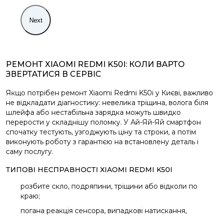
Next
РЕМОНТ XIAOMI REDMI K50I: КОЛИ ВАРТО
ЗВЕРТАТИСЯ В СЕРВІС
Якщо потрібен ремонт Xiaomi Redmi K50i у Києві, важливо
не відкладати діагностику: невелика тріщина, волога біля
шлейфа або нестабільна зарядка можуть швидко
перерости у складнішу поломку. У Ай-Яй-Яй смартфон
спочатку тестують, узгоджують ціну та строки, а потім
виконують роботу з гарантією на встановлену деталь і
саму послугу.
ТИПОВІ НЕСПРАВНОСТІ XIAOMI REDMI K50I
розбите скло, подряпини, тріщини або відколи по
краю;
погана реакція сенсора, випадкові натискання,