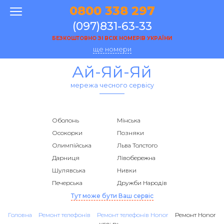
0800 338 297
(097)831-63-33
БЕЗКОШТОВНО ЗІ ВСІХ НОМЕРІВ УКРАЇНИ
ще номери
Ай-Яй-Яй
мережа чесного сервісу
Оболонь
Мінська
Осокорки
Позняки
Олимпійська
Льва Толстого
Дарниця
Лівобережна
Шулявська
Нивки
Печерська
Дружби Народів
Тут може бути Ваш сервіс
Головна
Ремонт телефонів
Ремонт телефонів Honor
Ремонт Honor