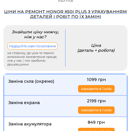
X50i Plus
ЦІНИ НА РЕМОНТ HONOR X50I PLUS З УРАХУВАННЯМ
ДЕТАЛЕЙ І РОБІТ ПО ЇХ ЗАМІНІ
Знайшли ціну нижчу,
ніж у нас?
Ціна
Надішліть нам посилання
(деталь + робота)
на сторінку, де ціна та термін
виконання замовлення краще,
ніж у нас, і ми зробимо
дешевшими
1099 грн
Заміна скла (окремо)
замовити в 1 клік
2199 грн
Заміна екрана
замовити в 1 клік
849 грн
Заміна акумулятора