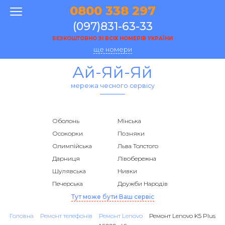
0800 338 297
(097)831-63-33
БЕЗКОШТОВНО ЗІ ВСІХ НОМЕРІВ УКРАЇНИ
ще номери
Ай-Яй-Яй
мережа чесного сервісу
Оболонь
Мінська
Осокорки
Позняки
Олимпійська
Льва Толстого
Дарниця
Лівобережна
Шулявська
Нивки
Печерська
Дружби Народів
Тут може бути Ваш сервіс
Головна
Ремонт телефонів
Ремонт Lenovo
Ремонт Lenovo K5 Plus