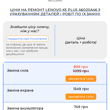
A6020a46
ЦІНИ НА РЕМОНТ LENOVO K5 PLUS A6020A46 З
УРАХУВАННЯМ ДЕТАЛЕЙ І РОБІТ ПО ЇХ ЗАМІНІ
Знайшли ціну нижчу,
ніж у нас?
Ціна
Надішліть нам посилання
(деталь + робота)
на сторінку, де ціна та термін
виконання замовлення краще,
ніж у нас, і ми зробимо
дешевшими
899 грн
Заміна скла
1099 грн
замовити в 1 клік
1549 грн
Заміна екрана
замовити в 1 клік
749 грн
Заміна акумулятора