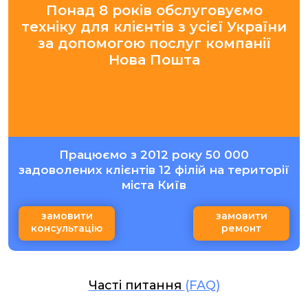
Понад 8 років обслуговуємо
техніку для клієнтів з усієї України
за допомогою послуг компанії
Нова Пошта
Працюємо з 2012 року 50 000
задоволених клієнтів 12 філій на території
міста Київ
замовити
замовити
консультацію
ремонт
Часті питання
(FAQ)