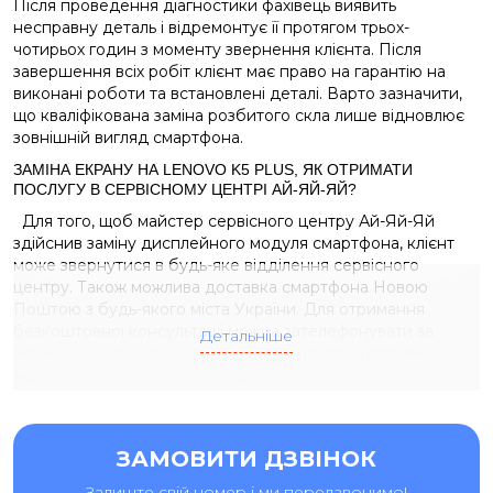
Після проведення діагностики фахівець виявить
несправну деталь і відремонтує її протягом трьох-
чотирьох годин з моменту звернення клієнта. Після
завершення всіх робіт клієнт має право на гарантію на
виконані роботи та встановлені деталі. Варто зазначити,
що кваліфікована заміна розбитого скла лише відновлює
зовнішній вигляд смартфона.
ЗАМІНА ЕКРАНУ НА LENOVO K5 PLUS, ЯК ОТРИМАТИ
ПОСЛУГУ В СЕРВІСНОМУ ЦЕНТРІ АЙ-ЯЙ-ЯЙ?
Для того, щоб майстер сервісного центру Ай-Яй-Яй
здійснив заміну дисплейного модуля смартфона, клієнт
може звернутися в будь-яке відділення сервісного
центру. Також можлива доставка смартфона Новою
Поштою з будь-якого міста України. Для отримання
безкоштовної консультації можна зателефонувати за
Детальніше
номером, вказаним на сайті. Для вашої зручності ви також
можете зв'язатися з нами через:
Viber або Telegram;
електронною поштою
ЗАМОВИТИ ДЗВІНОК
Онлайн-чат на сайті
Залиште свій номер і ми передзвонимо!