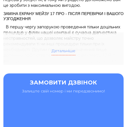
це зробити з максимальною вигодою.
ЗАМІНА ЕКРАНУ МЕЙЗУ 17 ПРО - ПІСЛЯ ПЕРЕВІРКИ І ВАШОГО
УЗГОДЖЕННЯ
В першу чергу запорукою проведення тільки доцільних
процедур у філіях нашої компанії є сучасна діагностика
несправностей, що дозволяє майстру точно
рекомендувати ті чи інші процедури тільки при їх
необхідності. Другим гарантом призначення лише
Детальніше
доречних робіт стає те, що заміна екрану Meizu 17 Pro
виконується після вашого ознайомлення з результатами
перевірки і згоди на ремонт.
У професійних СЦ
"Ай-Яй-Яй" ми забезпечимо вам максимально зручні
ЗАМОВИТИ ДЗВІНОК
послуги:
Залиште свій номер і ми передзвонимо!
ми виконуємо обов'язкову діагностику повністю
безкоштовно;
будь-яка
заміна екрану Мейзу
17 Про займає пару
годин і виконується з варіантом модуля за вашим
бажанням - оригінал або якісний аналог;
акуратність і швидкість робіт досягається роботою