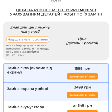
M081M
ЦІНИ НА РЕМОНТ MEIZU 17 PRO M081M З
УРАХУВАННЯМ ДЕТАЛЕЙ І РОБІТ ПО ЇХ ЗАМІНІ
Знайшли ціну нижчу,
ніж у нас?
Ціна
Надішліть нам посилання
(деталь + робота)
на сторінку, де ціна та термін
виконання замовлення краще,
ніж у нас, і ми зробимо
дешевшими
Заміна скла (окремо від
1599 грн
екрану)
замовити в 1 клік
3499 грн
Заміна екрана у зборі
замовити в 1 клік
от 549 грн
Заміна акумулятора