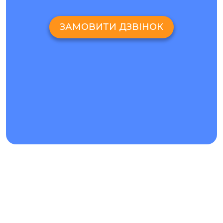
досвідчених фахівців на новітньому обладнанні.
Саме за рахунок таких умов ми з упевненістю
ЗАМОВИТИ ДЗВІНОК
гарантуємо, що ремонт Meizu 17 Pro буде проведено для
вас точно в строк і з високою якістю результату.
Rate this page