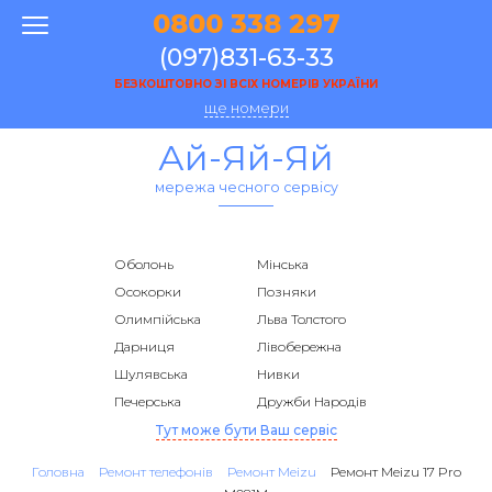
0800 338 297
(097)831-63-33
БЕЗКОШТОВНО ЗІ ВСІХ НОМЕРІВ УКРАЇНИ
ще номери
Ай-Яй-Яй
мережа чесного сервісу
Оболонь
Мінська
Осокорки
Позняки
Олимпійська
Льва Толстого
Дарниця
Лівобережна
Шулявська
Нивки
Печерська
Дружби Народів
Тут може бути Ваш сервіс
Головна
Ремонт телефонів
Ремонт Meizu
Ремонт Meizu 17 Pro