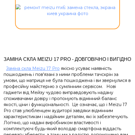
ЗАМІНА СКЛА MEIZU 17 PRO - ДОВГОВІЧНО І ВИГІДНО
Заміна скла Meizu 17 Pro
якісно усуває наявність
пошкоджень і пов'язані з ними проблеми тачскрін за
умови, що матриця не була пошкоджена і ви звернулися в
професійну майстерню з сумлінним сервісом. Нові
гаджети від Мейзу чудово виправдовують надану
споживачами довіру і пропонують відмінний баланс
якості, ціни і функціональності. Це означає, що і Meizu 17
Pro став улюбленцем аудиторії завдяки відмінним
характеристикам і надійним деталям, які їх забезпечують.
Логічно, що надані виробником властивості і
комплектуючі будь-який володар смартфона віддасть
перевагу зберегти, а тому ми з радістю допоможемо вам