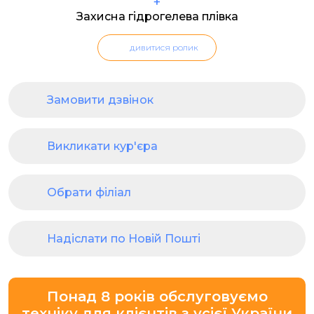
+
Захисна гідрогелева плівка
дивитися ролик
Замовити дзвінок
Викликати кур'єра
Обрати філіал
Надіслати по Новій Пошті
Понад 8 років обслуговуємо
техніку для клієнтів з усієї України