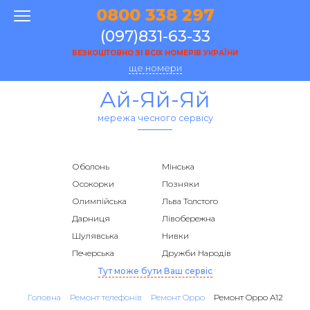
0800 338 297
(097)831-63-33
БЕЗКОШТОВНО ЗІ ВСІХ НОМЕРІВ УКРАЇНИ
ще номери
Ай-Яй-Яй
мережа чесного сервісу
Оболонь
Мінська
Осокорки
Позняки
Олимпійська
Льва Толстого
Дарниця
Лівобережна
Шулявська
Нивки
Печерська
Дружби Народів
Тут може бути Ваш сервіс
Головна
Ремонт телефонів
Ремонт Oppo
Ремонт Oppo A12