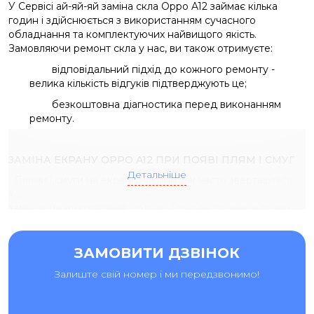
У Сервісі ай-яй-яй заміна скла Oppo A12 займає кілька
годин і здійснюється з використанням сучасного
обладнання та комплектуючих найвищого якість.
Замовляючи ремонт скла у нас, ви також отримуєте:
відповідальний підхід до кожного ремонту -
велика кількість відгуків підтверджують це;
безкоштовна діагностика перед виконанням
ремонту.
ЗАМІНА ЕКРАНУ OPPO A12 ПРИ ПОЯВІ ПЛЯМ І СМУГ
Детальніше
Плями і смуги на екрані, з якими так часто звертаються
користувачі, як правило можна усунути тільки повністю
замінивши дисплейний модуль. Основні причини появи
дефектів:
необережність;
ЗАМОВИТИ ДЗВІНОК
відсутність належного захисту смартфона - мова йде в
Залиште свій номер і ми передзвонимо!
основному про чохлах і плівках/стеклах.
На жаль, через крихкість матеріалів, екран схильний до
поломок навіть від невеликих ударів і в більшості випадків