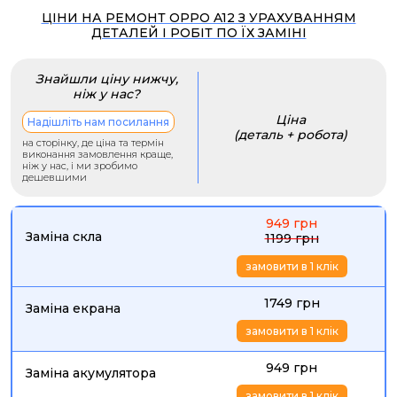
ЦІНИ НА РЕМОНТ OPPO A12 З УРАХУВАННЯМ
ДЕТАЛЕЙ І РОБІТ ПО ЇХ ЗАМІНІ
Знайшли ціну нижчу,
ніж у нас?
Ціна
Надішліть нам посилання
(деталь + робота)
на сторінку, де ціна та термін
виконання замовлення краще,
ніж у нас, і ми зробимо
дешевшими
949 грн
Заміна скла
1199 грн
замовити в 1 клік
1749 грн
Заміна екрана
замовити в 1 клік
949 грн
Заміна акумулятора
замовити в 1 клік