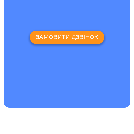
заміна екрану Oppo A12
стає єдиним виходом.
РЕМОНТ OPPO A12 ТА ДІАГНОСТИКА НЕСПРАВНОСТЕЙ
Кожному ремонту Oppo A12 передує безкоштовна
діагностика, тому вам не потрібно турбуватися і
ЗАМОВИТИ ДЗВІНОК
самостійно шукати причину несправності. Наші фахівці
розглянуть проблему і виберуть найкраще рішення.
Завдяки цьому ремонт для Oppo A12, буде виконаний
якість і в найкоротші терміни. З вартістю ремонтних робіт
можна ознайомитися на сайті. Тут же в онлайн-чаті Ви
можете отримати консультацію фахівця.