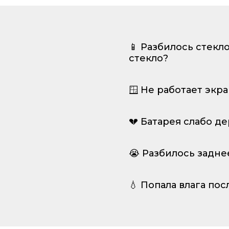
📱 Разбилось стекл
стекло?
🪟 Не работает экр
💔 Батарея слабо д
😭 Разбилось задне
💧 Попала влага пос