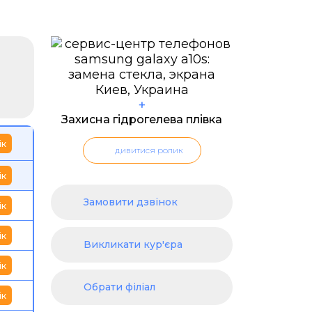
+
Захисна гідрогелева плівка
ік
дивитися ролик
ік
Замовити дзвінок
ік
ік
Викликати кур'єра
ік
Обрати філіал
ік