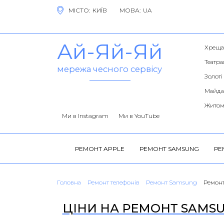
МІСТО:
МОВА:
Ай-Яй-Яй
Хреща
Театра
мережа чесного сервісу
Золоті
Майда
Житом
Ми в Instagram
Ми в YouTube
РЕМОНТ APPLE
РЕМОНТ SAMSUNG
РЕ
Головна
Ремонт телефонів
Ремонт Samsung
Ремонт
ЦІНИ НА РЕМОНТ SAMSUN