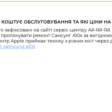
И КОШТУЄ ОБСЛУГОВУВАННЯ ТА ЯКІ ЦІНИ НА
го зафіксовані на сайті сервіс-центру Ай-Яй-Я
 пропонувати ремонт Самсунг A10s за вигідною 
центр Apple приймає техніку з різних міст чере