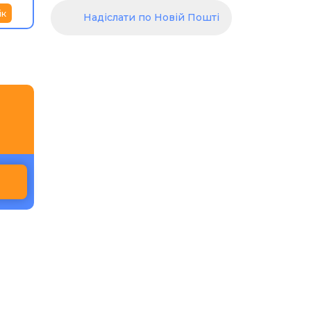
ік
Надіслати по Новій Пошті
и