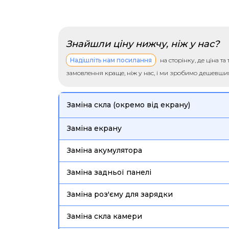
Знайшли ціну нижчу, ніж у нас?
Надішліть нам посилання
на сторінку, де ціна т
замовлення краще, ніж у нас, і ми зробимо дешевш
Заміна скла (окремо від екрану)
Заміна екрану
Заміна акумулятора
Заміна задньої панелі
Заміна роз'єму для зарядки
Заміна скла камери