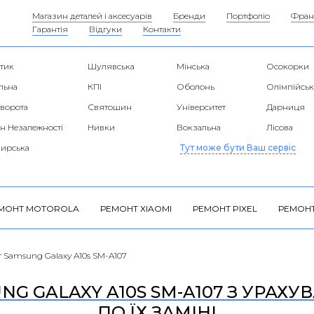
Магазин деталей і аксесуарів
Бренди
Портфоліо
Фран
Гарантія
Відгуки
Контакти
тик
Шулявська
Мінська
Осокорки
льна
КПІ
Оболонь
Олімпійськ
 ворота
Святошин
Університет
Дарниця
н Незалежності
Нивки
Вокзальна
Лісова
ирська
Тут може бути Ваш сервіс
МОНТ MOTOROLA
РЕМОНТ XIAOMI
РЕМОНТ PIXEL
РЕМОНТ
 Samsung Galaxy A10s SM-A107
G GALAXY A10S SM-A107 З УРАХУ
ПО ЇХ ЗАМІНІ