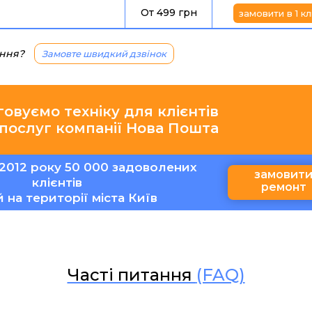
От 499 грн
замовити в 1 кл
ання?
Замовте швидкий дзвінок
говуємо техніку для клієнтів
 послуг компанії Нова Пошта
2012 року 50 000 задоволених
замовит
клієнтів
ремонт
ій на території міста Київ
Часті питання
(FAQ)