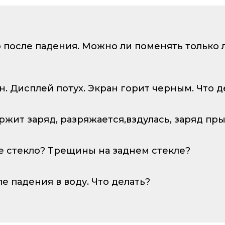
о после падения. Можно ли поменять только
ан. Дисплей потух. Экран горит черным. Что д
ержит заряд, разряжается,вздулась, заряд пр
е стекло? Трещины на заднем стекле?
ле падения в воду. Что делать?