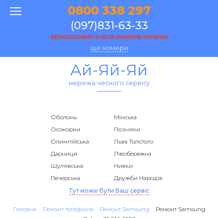
0800 338 297
(097)831-63-33
БЕЗКОШТОВНО ЗІ ВСІХ НОМЕРІВ УКРАЇНИ
ще номери
Ай-Яй-Яй
мережа чесного сервісу
Оболонь
Мінська
Осокорки
Позняки
Олимпійська
Льва Толстого
Дарниця
Лівобережна
Шулявська
Нивки
Печерська
Дружби Народів
Тут може бути Ваш сервіс
Головна
Ремонт телефонів
Ремонт Samsung
Ремонт Samsung