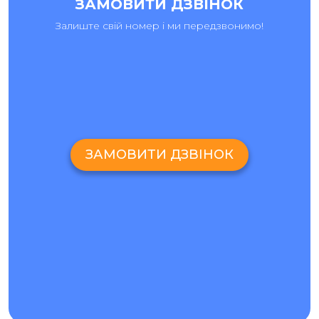
ЗАМОВИТИ ДЗВІНОК
сенсор не реагує на дотик.
Залиште свій номер і ми передзвонимо!
У цих випадках вам не рекомендується займатися
встановленням скла чи екрану самостійно, оскільки ви не
можете бути впевнені, чи потрібно просто
перевстановити скло і чи можна зберегти дисплей. У
сервісному центрі «Ай-яй-яй», на відміну від аматорського
ремонту, заміна екрану Samsung Galaxy J6 SM-J600 або
будь-яких інших частин смартфону здійснюється тільки
після ретельної діагностики, що запобігає непотрібній
заміні деталей телефону і виявляє приховані дефекти.
ЗАМОВИТИ ДЗВІНОК
РЕМОНТ
SAMSUNG GALAXY J6 SM-J600: ПЕРЕВАГИ СЕРВІСНОГО
ЦЕНТРУ «АЙ-ЯЙ-ЯЙ»
У сервісному центрі «Ай-яй-яй» ви знайдете якісне
обслуговування:
Діагностика гаджетів безкоштовна, а деталі
обслуговування можна обговорити з нашими
фахівцями по телефону або в онлайн-чаті;
Якість роботи і добросовісність персоналу
підтверджується нашою гарантією на ремонт