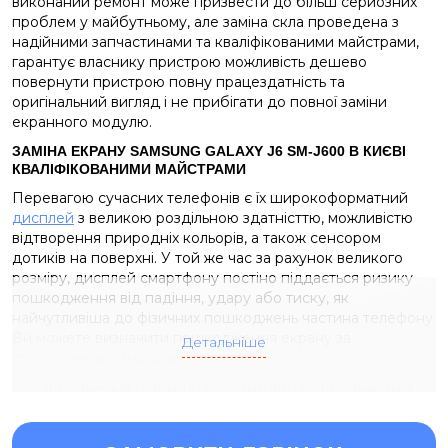
виконаний ремонт може призвести до більш серйозних
проблем у майбутньому, але заміна скла проведена з
надійними запчастинами та кваліфікованими майстрами,
гарантує власнику пристрою можливість дешево
повернути пристрою повну працездатність та
оригінальний вигляд і не прибігати до повної заміни
екранного модулю.
ЗАМІНА ЕКРАНУ SAMSUNG GALAXY J6 SM-J600 В КИЄВІ
КВАЛІФІКОВАНИМИ МАЙСТРАМИ
Перевагою сучасних телефонів є їх широкоформатний
дисплей
з великою роздільною здатністтю, можливістю
відтворення природніх кольорів, а також сенсором
дотиків на поверхні. У той же час за рахунок великого
розміру, дисплей смартфону постіно піддається ризику
пошкодження від падіння, удару або тиску, як
найчутливіша до фізичних пошкоджень частина телефону.
Ви можете визначити пошкодження екрану за
Детальніше
поширеними ознаками:
зображення повністю відсутнє або відображається
частково;
на дисплеї відображаються візерунки, смуги та плями;