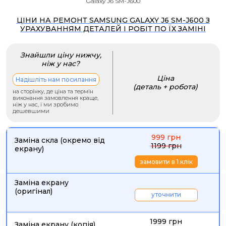
Galaxy J6 SM-J600
ЦІНИ НА РЕМОНТ SAMSUNG GALAXY J6 SM-J600 З
УРАХУВАННЯМ ДЕТАЛЕЙ І РОБІТ ПО ЇХ ЗАМІНІ
Знайшли ціну нижчу,
ніж у нас?
Ціна
Надішліть нам посилання
(деталь + робота)
на сторінку, де ціна та термін
виконання замовлення краще,
ніж у нас, і ми зробимо
дешевшими
999 грн
Заміна скла (окремо від
1199 грн
екрану)
замовити в 1 клік
Заміна екрану
(оригінал)
уточнити
1999 грн
Заміна екрану (копія)