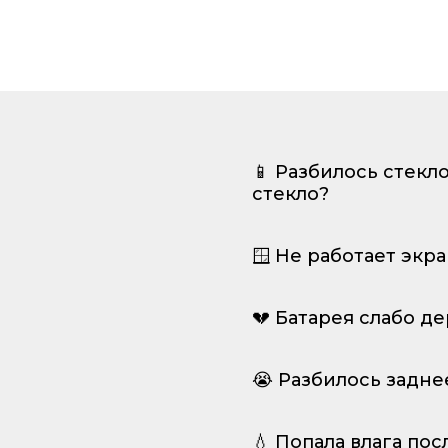
📱 Разбилось стекл
стекло?
🪟 Не работает экр
💔 Батарея слабо д
😭 Разбилось задне
💧 Попала влага пос