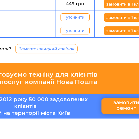
449 грн
замовити в 1 кл
уточнити
замовити в 1 кл
уточнити
замовити в 1 кл
ання?
Замовте швидкий дзвінок
говуємо техніку для клієнтів
 послуг компанії Нова Пошта
2012 року 50 000 задоволених
замовит
клієнтів
ремонт
ій на території міста Київ