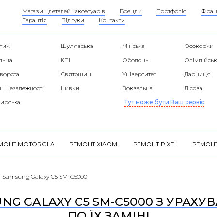
Магазин деталей і аксесуарів
Бренди
Портфоліо
Фран
Гарантія
Відгуки
Контакти
тик
Шулявська
Мінська
Осокорки
льна
КПІ
Оболонь
Олімпійськ
 ворота
Святошин
Університет
Дарниця
н Незалежності
Нивки
Вокзальна
Лісова
ирська
Тут може бути Ваш сервіс
МОНТ MOTOROLA
РЕМОНТ XIAOMI
РЕМОНТ PIXEL
РЕМОНТ
 Samsung Galaxy C5 SM-C5000
NG GALAXY C5 SM-C5000 З УРАХУВ
ПО ЇХ ЗАМІНІ