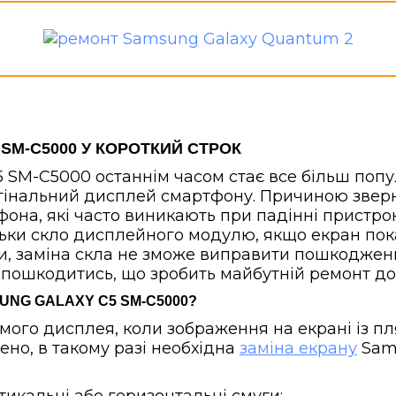
SM-C5000 У КОРОТКИЙ СТРОК
5 SM-C5000 останнім часом стає все більш поп
гінальний дисплей смартфону. Причиною зверн
фона, які часто виникають при падінні пристро
ьки скло дисплейного модулю, якщо екран пок
и, заміна скла не зможе виправити пошкодженн
пошкодитись, що зробить майбутній ремонт д
UNG GALAXY C5 SM-C5000?
ого дисплея, коли зображення на екрані із пл
ено, в такому разі необхідна
заміна екрану
Sams