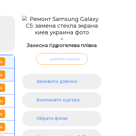
+
Захисна гідрогелева плівка
дивитися ролик
ік
ік
Замовити дзвінок
ік
Викликати кур'єра
ік
ік
Обрати філіал
ік