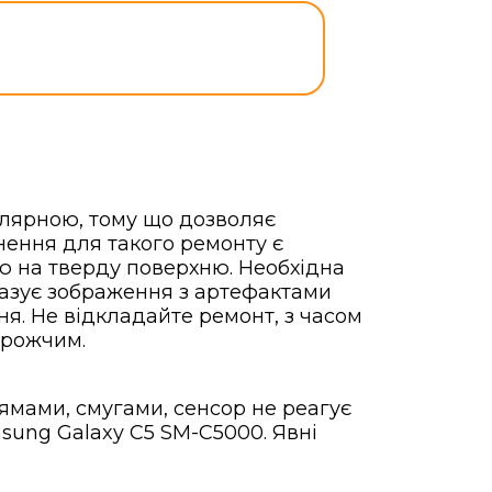
улярною, тому що дозволяє
ення для такого ремонту є
ю на тверду поверхню. Необхідна
азує зображення з артефактами
я. Не відкладайте ремонт, з часом
орожчим.
ямами, смугами, сенсор не реагує
ung Galaxy C5 SM-C5000. Явні