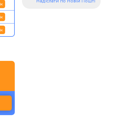
Надіслати по Новій Пошті
ік
ік
ік
и