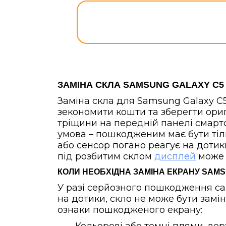
ЗАМІНА СКЛА SAMSUNG GALAXY C5 
Заміна скла для Samsung Galaxy C
зекономити кошти та зберегти ори
тріщини на передній панелі смарт
умова – пошкодженим має бути тіл
або сенсор погано реагує на дотик
під розбитим склом
дисплей
може 
КОЛИ НЕОБХІДНА ЗАМІНА ЕКРАНУ SAMS
У разі серйозного пошкодження сам
на дотики, скло не може бути замін
ознаки пошкодженого екрану: