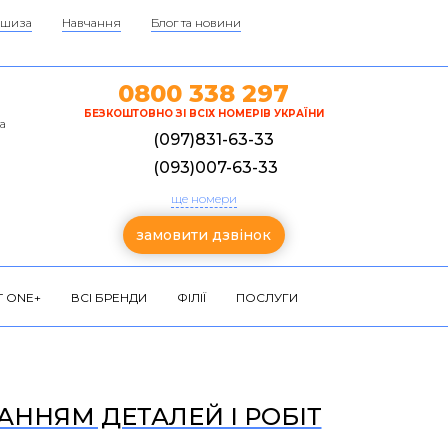
шиза
Навчання
Блог та новини
0800 338 297
БЕЗКОШТОВНО ЗІ ВСІХ НОМЕРІВ УКРАЇНИ
а
(097)831-63-33
(093)007-63-33
ще номери
замовити дзвінок
 ONE+
ВСІ БРЕНДИ
ФІЛІЇ
ПОСЛУГИ
АННЯМ ДЕТАЛЕЙ І РОБІТ