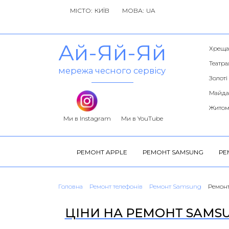
МІСТО:
МОВА:
Ай-Яй-Яй
Хреща
Театра
мережа чесного сервісу
Золоті
Майда
Житом
Ми в Instagram
Ми в YouTube
РЕМОНТ APPLE
РЕМОНТ SAMSUNG
РЕ
Головна
Ремонт телефонів
Ремонт Samsung
Ремонт
ЦІНИ НА РЕМОНТ SAMSU