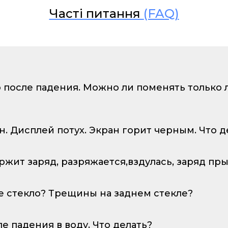
Часті питання
(FAQ)
о после падения. Можно ли поменять только
ан. Дисплей потух. Экран горит черным. Что д
ержит заряд, разряжается,вздулась, заряд пр
е стекло? Трещины на заднем стекле?
ле падения в воду. Что делать?