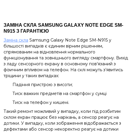
ЗАМІНА СКЛА
SAMSUNG
GALAXY
NOTE
EDGE
SM
-
N
915
З ГАРАНТІЄЮ
Заміна скла
Samsung Galaxy Note Edge SM-N915 у
більшості випадків є єдиним вірним рішенням,
спрямованим на відновлення нормального
функціонування та зовнішнього вигляду смартфону. Вихід
з ладу сенсорного екрану в основному пов’язаний з
фізичним впливом на телефон. На склі можуть з’явитись
тріщини у таких випадках:
Падіння пристрою з висоти;
Тиск важких предметів на смартфон у сумці
Тиск на телефон у кишені.
Такий ремонт можливий у випадку, коли під розбитим
склом екран працює без нарікань, а сенсор реагує на
дотики. У випадку, коли зображення відображається з
дефектами або сенсор некоректно реагує на дотики