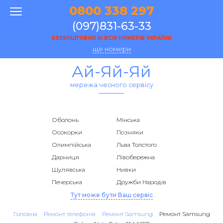
0800 338 297
(097)831-63-33
БЕЗКОШТОВНО ЗІ ВСІХ НОМЕРІВ УКРАЇНИ
ще номери
Ай-Яй-Яй
мережа чесного сервісу
Оболонь
Мінська
Осокорки
Позняки
Олимпійська
Льва Толстого
Дарниця
Лівобережна
Шулявська
Нивки
Печерська
Дружби Народів
Тут може бути Ваш сервіс
Головна
Ремонт телефонів
Ремонт Samsung
Ремонт Samsung