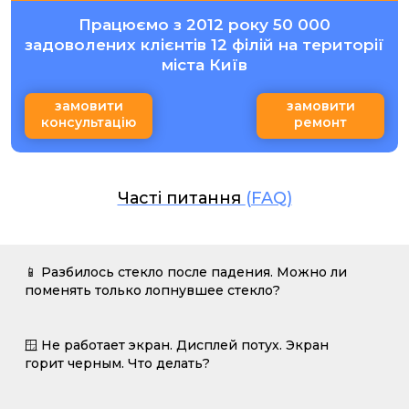
Працюємо з 2012 року 50 000
задоволених клієнтів 12 філій на території
міста Київ
замовити
замовити
консультацію
ремонт
Часті питання
(FAQ)
📱 Разбилось стекло после падения. Можно ли
поменять только лопнувшее стекло?
🪟 Не работает экран. Дисплей потух. Экран
горит черным. Что делать?