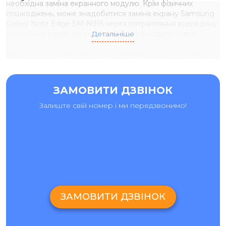
необхідна заміна екранного модулю. Крім фізичних
пошкоджень, може знадобитися заміна екрану Samsung
Galaxy Note Edge SM-N915 через потрапляння всередину
смартфону рідин, що можуть його пошкодити. У всіх
Детальніше
перерахованих вище ситуаціях рекомендується
звернутися за допомогою до фахівців сервісного центру
«Ай-яй-яй». Наші спеціалісти володіють необхідним
обладнанням, унікальними знаннями та досвідом, що
разом дозволяє відновити роботу Вашого смартфону за
ЗАМОВИТИ ДЗВІНОК
лічені години та надати гарантію на виконану роботу та
встановленні деталі. Після завершення ремонтних робіт
Залиште свій номер і ми передзвонимо!
замовник може оформити гарантію в електронному
вигляді на сайті компанії.
ЗАМІНА ЕКРАНУ
SAMSUNG
GALAXY
NOTE
EDGE
SM
-
N
915
З
БЕЗКОШТОВНОЮ ДІАГНОСТИКОЮ
Чи то невелика тріщина або вщент розбите скло на
дисплеї, сенсор перестає реагувати на дотик, пристрій
зависає або неправильно виконує команди після дотику
до екрана? Причину цих несправностей можна визначити
ЗАМОВИТИ ДЗВІНОК
лише за допомогою діагностики мобільного пристрою. Ця
процедура безкоштовно надається клієнтам сервісного
центру «Ай-Яй-Яй» і тільки за її результатами за згодою