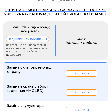
Galaxy Note Edge SM-N915
ЦІНИ НА РЕМОНТ SAMSUNG GALAXY NOTE EDGE SM-
N915 З УРАХУВАННЯМ ДЕТАЛЕЙ І РОБІТ ПО ЇХ ЗАМІНІ
Знайшли ціну нижчу,
ніж у нас?
Ціна
Надішліть нам посилання
(деталь + робота)
на сторінку, де ціна та термін
виконання замовлення краще,
ніж у нас, і ми зробимо
дешевшими
Заміна скла (окремо від
екрану)
уточнити
Заміна екрана у зборі
(оригінал AMOLED)
уточнити
Заміна акумулятора
уточнити