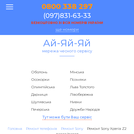
0800 338 297
(097)831-63-33
БЕЗКОШТОВНО ЗІ ВСІХ НОМЕРІВ УКРАЇНИ
ще номери
Ай-Яй-Яй
мережа чесного сервісу
Оболонь
Мінська
Осокорки
Позняки
Олимпійська
Льва Толстого
Дарниця
Лівобережна
Шулявська
Нивки
Печерська
Дружби Народів
Тут може бути Ваш сервіс
Головна
Ремонт телефонів
Ремонт Sony
Ремонт Sony Xperia Z2