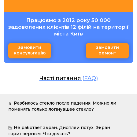
Працюємо з 2012 року 50 000
задоволених клієнтів 12 філій на території
міста Київ
замовити
замовити
консультацію
ремонт
Часті питання
(FAQ)
📱 Разбилось стекло после падения. Можно ли
поменять только лопнувшее стекло?
🪟 Не работает экран. Дисплей потух. Экран
горит черным. Что делать?