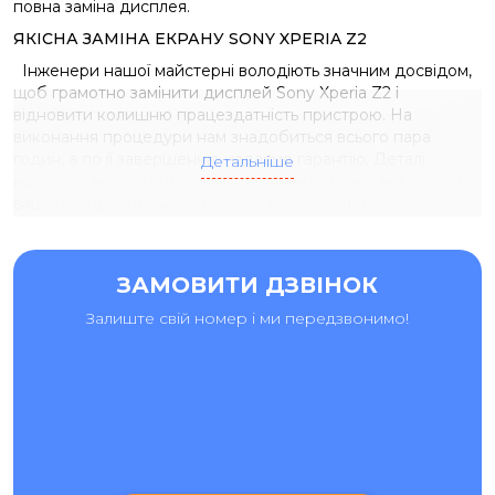
повна заміна дисплея.
ЯКІСНА ЗАМІНА ЕКРАНУ SONY XPERIA Z2
Інженери нашої майстерні володіють значним досвідом,
щоб грамотно замінити дисплей Sony Xperia Z2 і
відновити колишню працездатність пристрою. На
виконання процедури нам знадобиться всього пара
годин, а по її завершенню надаємо гарантію. Деталі
Детальніше
найвищої якості подарують оновлений зовнішній вигляд
вашого гаджета. Симптоми, за якими потрібна заміна
екрану Sony Xperia Z2:
глючить сенсор і не реагує на торкання,
ЗАМОВИТИ ДЗВІНОК
неполадки з підсвічуванням,
Залиште свій номер і ми передзвонимо!
з'явилися різні плями і смуги,
подряпини та тріщини унеможливлюють читання
інформації.
Терміновий ремонт Sony Xperia Z2 в сервісному центрі
"Ай-Яй-Яй" Здати в ремонт Sony Xperia Z2 можна
декількома способами: залишити заявку на сайті,
зателефонувати нашим консультантам, або особисто