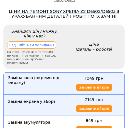
D6502/D6503
ЦІНИ НА РЕМОНТ SONY XPERIA Z2 D6502/D6503 З
УРАХУВАННЯМ ДЕТАЛЕЙ І РОБІТ ПО ЇХ ЗАМІНІ
Знайшли ціну нижчу,
ніж у нас?
Ціна
Надішліть нам посилання
(деталь + робота)
на сторінку, де ціна та термін
виконання замовлення краще,
ніж у нас, і ми зробимо
дешевшими
Заміна скла (окремо від
1049 грн
екрану)
замовити в 1 клік
2149 грн
Заміна екрана у зборі
замовити в 1 клік
849 грн
Заміна акумулятора