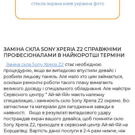
ЗАМІНА СКЛА SONY XPERIA Z2 СПРАВЖНІМИ
ПРОФЕСІОНАЛАМИ В НАЙКОРОТШІ ТЕРМІНИ
Заміна скла Sony Xperia Z2
стає необхідною
процедурою, якщо ви випадково впустили девайс і
розбили лицьову панель. Але мало хто цим займається,
оскільки ремонтні роботи такого плану вимагають
великого досвіду і спеціального обладнання. Але майстри
Сервісного центру " Ай-яй-Яй» мають належну
спеціалізацію, і замінюють скло Sony Xperia Z2 окремо. Всі
запчастини та матеріали для лагодження завжди в
наявності. Якщо в результаті випадкового удару
постраждав екран вашого девайса, щоб поміняти скло
Sony Xperia Z2, приходьте в сервісний центр Ай-яй-Яй на
Борщагівці. Вартість даної послуги в 2-4 рази нижче, ніж