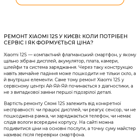
РЕМОНТ XIAOMI 12S У КИЄВІ: КОЛИ ПОТРІБЕН
СЕРВІС І ЯК ФОРМУЄТЬСЯ ЦІНА?
Xiaomi 12S — компактний флагманський смартфон, у якому
щільно зібрані дисплей, акумулятор, плата, камери,
шлейфи та система заряджання. Через таку конструкцію
навіть звичайне падіння може пошкодити не тільки скло, а
й внутрішні елементи. Саме тому ремонт Xiaomi 12S у
сервісному центрі Ай-Яй-Яй починається з діагностики, а
не з випадкової заміни першої підозрілої деталі.
Вартість ремонту Сяомі 12S залежить від конкретної
несправності: чи працює дисплей, чи реагує сенсор, чи не
пошкоджена рамка, чи заряджається телефон, чи немає
слідів вологи всередині корпусу. На сайті можна
подивитися ціни на основні послуги, а точну суму майстер
називає після перевірки смартфона.