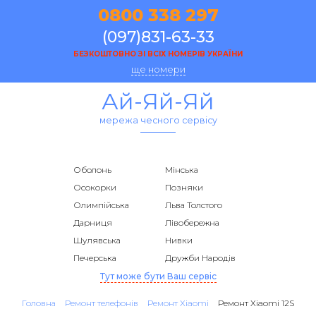
0800 338 297
(097)831-63-33
БЕЗКОШТОВНО ЗІ ВСІХ НОМЕРІВ УКРАЇНИ
ще номери
Ай-Яй-Яй
мережа чесного сервісу
Оболонь
Мінська
Осокорки
Позняки
Олимпійська
Льва Толстого
Дарниця
Лівобережна
Шулявська
Нивки
Печерська
Дружби Народів
Тут може бути Ваш сервіс
Головна
Ремонт телефонів
Ремонт Xiaomi
Ремонт Xiaomi 12S