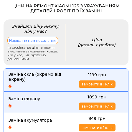
ЦІНИ НА РЕМОНТ XIAOMI 12S З УРАХУВАННЯМ
ДЕТАЛЕЙ І РОБІТ ПО ЇХ ЗАМІНІ
Знайшли ціну нижчу,
ніж у нас?
Ціна
Надішліть нам посилання
(деталь + робота)
на сторінку, де ціна та термін
виконання замовлення краще,
ніж у нас, і ми зробимо
дешевшими
Заміна скла (окремо від
1199 грн
екрану)
замовити в 1 клік
1899 грн
Заміна екрану
замовити в 1 клік
849 грн
Заміна акумулятора
замовити в 1 клік