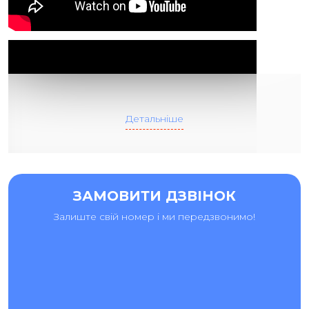
Детальніше
ЗАМОВИТИ ДЗВІНОК
Залиште свій номер і ми передзвонимо!
ЗАМІНА СКЛА XIAOMI MI 11I. ВИГІДНО ТА ЯКІСНО В
СЕРВІСНОМУ ЦЕНТРІ «АЙ-ЯЙ-ЯЙ».