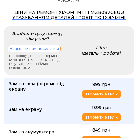
MZB08VGEU
ЦІНИ НА РЕМОНТ XIAOMI MI 11I MZB08VGEU З
УРАХУВАННЯМ ДЕТАЛЕЙ І РОБІТ ПО ЇХ ЗАМІНІ
Знайшли ціну нижчу,
ніж у нас?
Ціна
Надішліть нам посилання
(деталь + робота)
на сторінку, де ціна та термін
виконання замовлення краще,
ніж у нас, і ми зробимо
дешевшими
Заміна скла (окремо від
999 грн
екрану)
замовити в 1 клік
1599 грн
Заміна екрану
замовити в 1 клік
849 грн
Заміна акумулятора