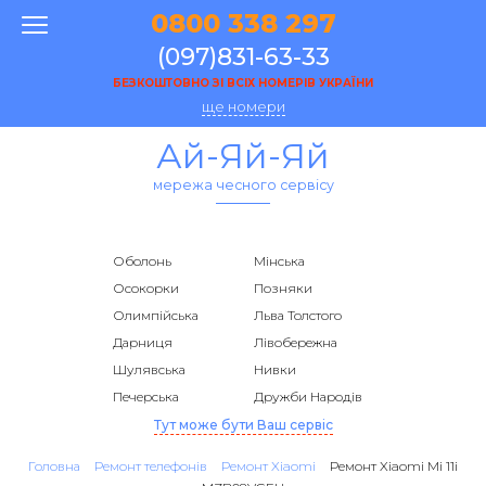
0800 338 297
(097)831-63-33
БЕЗКОШТОВНО ЗІ ВСІХ НОМЕРІВ УКРАЇНИ
ще номери
Ай-Яй-Яй
мережа чесного сервісу
Оболонь
Мінська
Осокорки
Позняки
Олимпійська
Льва Толстого
Дарниця
Лівобережна
Шулявська
Нивки
Печерська
Дружби Народів
Тут може бути Ваш сервіс
Головна
Ремонт телефонів
Ремонт Xiaomi
Ремонт Xiaomi Mi 11i