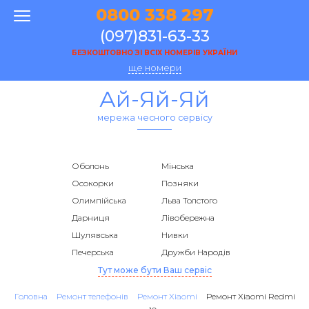
0800 338 297
(097)831-63-33
БЕЗКОШТОВНО ЗІ ВСІХ НОМЕРІВ УКРАЇНИ
ще номери
Ай-Яй-Яй
мережа чесного сервісу
Оболонь
Мінська
Осокорки
Позняки
Олимпійська
Льва Толстого
Дарниця
Лівобережна
Шулявська
Нивки
Печерська
Дружби Народів
Тут може бути Ваш сервіс
Головна
Ремонт телефонів
Ремонт Xiaomi
Ремонт Xiaomi Redmi