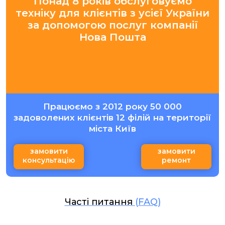
Понад 8 років обслуговуємо
техніку для клієнтів з усієї України
за допомогою послуг компанії
Нова Пошта
Працюємо з 2012 року 50 000
задоволених клієнтів 12 філій на території
міста Київ
замовити
замовити
консультацію
ремонт
Часті питання
(FAQ)