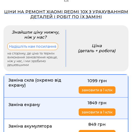
10x
ЦІНИ НА РЕМОНТ XIAOMI REDMI 10X З УРАХУВАННЯМ
ДЕТАЛЕЙ І РОБІТ ПО ЇХ ЗАМІНІ
Знайшли ціну нижчу,
ніж у нас?
Ціна
Надішліть нам посилання
(деталь + робота)
на сторінку, де ціна та термін
виконання замовлення краще,
ніж у нас, і ми зробимо
дешевшими
Заміна скла (окремо від
1099 грн
екрану)
замовити в 1 клік
1849 грн
Заміна екрану
замовити в 1 клік
849 грн
Заміна акумулятора