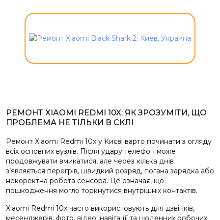
РЕМОНТ XIAOMI REDMI 10X: ЯК ЗРОЗУМІТИ, ЩО
ПРОБЛЕМА НЕ ТІЛЬКИ В СКЛІ
Ремонт Xiaomi Redmi 10x у Києві варто починати з огляду
всіх основних вузлів. Після удару телефон може
продовжувати вмикатися, але через кілька днів
з’являється перегрів, швидкий розряд, погана зарядка або
некоректна робота сенсора. Це означає, що
пошкодження могло торкнутися внутрішніх контактів.
Xiaomi Redmi 10x часто використовують для дзвінків,
месенджерів, фото, відео, навігації та щоденних робочих