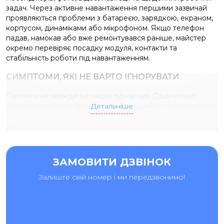
задач. Через активне навантаження першими зазвичай
проявляються проблеми з батареєю, зарядкою, екраном,
корпусом, динаміками або мікрофоном. Якщо телефон
падав, намокав або вже ремонтувався раніше, майстер
окремо перевіряє посадку модуля, контакти та
стабільність роботи під навантаженням.
СИМПТОМИ, ЯКІ НЕ ВАРТО ІГНОРУВАТИ
Поломка не завжди виглядає однаково. Один клієнт
звертається через тріщини на склі, інший — через зарядку
Детальніше
тільки під кутом, третій — через чорний екран або
швидкий розряд. Щоб ремонт був точним, майстер
перевіряє не один симптом, а весь ланцюг можливих
причин.
ЗАМОВИТИ ДЗВІНОК
скло тріснуло, але зображення ще залишається;
Залиште свій номер і ми передзвонимо!
екран показує плями, смуги, мерехтіння або темні
ділянки;
сенсор реагує із затримкою, натискається сам або
працює частково;