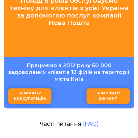
Понад 8 років обслуговуємо
техніку для клієнтів з усієї України
за допомогою послуг компанії
Нова Пошта
Працюємо з 2012 року 50 000
задоволених клієнтів 12 філій на території
міста Київ
замовити
замовити
консультацію
ремонт
Часті питання
(FAQ)