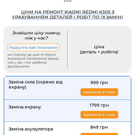
k30s
ЦІНИ НА РЕМОНТ XIAOMI REDMI K30S З
УРАХУВАННЯМ ДЕТАЛЕЙ І РОБІТ ПО ЇХ ЗАМІНІ
Знайшли ціну нижчу,
ніж у нас?
Ціна
Надішліть нам посилання
(деталь + робота)
на сторінку, де ціна та термін
виконання замовлення краще,
ніж у нас, і ми зробимо
дешевшими
Заміна скла (окремо від
999 грн
екрану)
замовити в 1 клік
1799 грн
Заміна екрану
замовити в 1 клік
849 грн
Заміна акумулятора