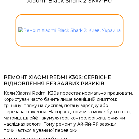
Xiaomi Black Shark 2 SKW-H0
РЕМОНТ XIAOMI REDMI K30S: СЕРВІСНЕ
ВІДНОВЛЕННЯ БЕЗ ЗАЙВИХ РИЗИКІВ
Коли Xiaomi Redmi K30s перестає нормально працювати,
користувач часто бачить лише зовнішній симптом:
тріщину, пляму на дисплеї, погану зарядку або
перезавантаження. Насправді причина може бути в склі,
матриці, шлейфі, акумуляторі, контролері живлення чи
наслідках вологи. Тому ремонт у Ай-Яй-Яй завжди
починається з уважної перевірки.