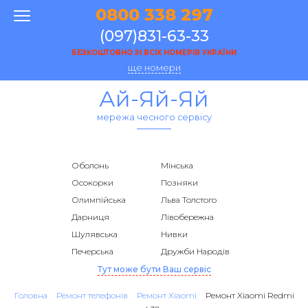
0800 338 297
(097)831-63-33
БЕЗКОШТОВНО ЗІ ВСІХ НОМЕРІВ УКРАЇНИ
ще номери
Ай-Яй-Яй
мережа чесного сервісу
Оболонь
Мінська
Осокорки
Позняки
Олимпійська
Льва Толстого
Дарниця
Лівобережна
Шулявська
Нивки
Печерська
Дружби Народів
Тут може бути Ваш сервіс
Головна
Ремонт телефонів
Ремонт Xiaomi
Ремонт Xiaomi Redmi