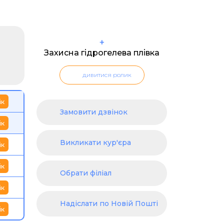
+
Захисна гідрогелева плівка
дивитися ролик
ік
Замовити дзвінок
ік
Викликати кур'єра
ік
ік
Обрати філіал
ік
Надіслати по Новій Пошті
ік