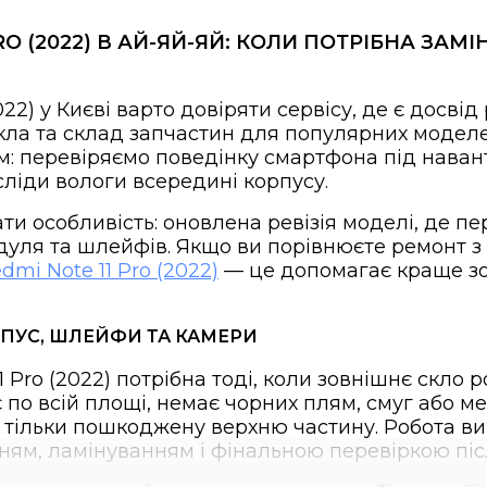
RO (2022) В АЙ-ЯЙ-ЯЙ: КОЛИ ПОТРІБНА ЗАМ
22) у Києві варто довіряти сервісу, де є досвід
а та склад запчастин для популярних моделей
 перевіряємо поведінку смартфона під навант
сліди вологи всередині корпусу.
ти особливість: оновлена ревізія моделі, де 
одуля та шлейфів. Якщо ви порівнюєте ремонт 
mi Note 11 Pro (2022)
— це допомагає краще зо
РПУС, ШЛЕЙФИ ТА КАМЕРИ
1 Pro (2022) потрібна тоді, коли зовнішнє скло 
 по всій площі, немає чорних плям, смуг або м
 тільки пошкоджену верхню частину. Робота ви
ням, ламінуванням і фінальною перевіркою піс