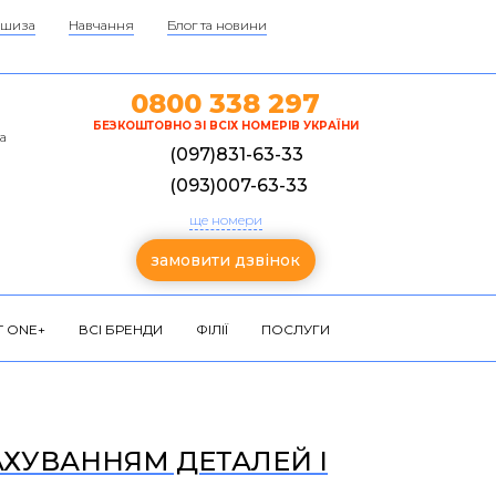
шиза
Навчання
Блог та новини
0800 338 297
БЕЗКОШТОВНО ЗІ ВСІХ НОМЕРІВ УКРАЇНИ
а
(097)831-63-33
(093)007-63-33
ще номери
замовити дзвінок
 ONE+
ВСІ БРЕНДИ
ФІЛІЇ
ПОСЛУГИ
РАХУВАННЯМ ДЕТАЛЕЙ І