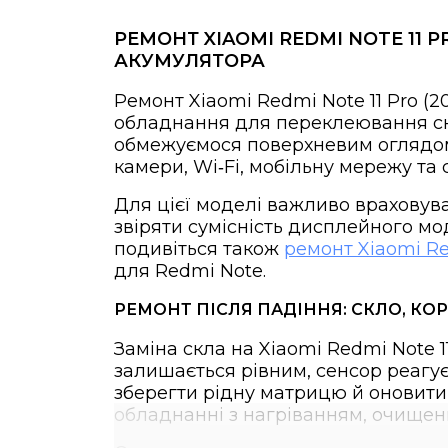
РЕМОНТ XIAOMI REDMI NOTE 11 P
АКУМУЛЯТОРА
Ремонт Xiaomi Redmi Note 11 Pro (20
обладнання для переклеювання скл
обмежуємося поверхневим оглядом:
камери, Wi‑Fi, мобільну мережу та 
Для цієї моделі важливо враховува
звіряти сумісність дисплейного м
подивіться також
ремонт Xiaomi Red
для Redmi Note.
РЕМОНТ ПІСЛЯ ПАДІННЯ: СКЛО, КО
Заміна скла на Xiaomi Redmi Note 1
залишається рівним, сенсор реагує
зберегти рідну матрицю й оновити
обладнанні з нагріванням, очищен