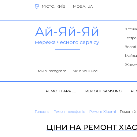
МІСТО:
МОВА:
Ай-Яй-Яй
Хреща
Театра
мережа чесного сервісу
Золоті
Майда
Житом
Ми в Instagram
Ми в YouTube
РЕМОНТ APPLE
РЕМОНТ SAMSUNG
РЕ
Головна
Ремонт телефонів
Ремонт Xiaomi
Ремонт Xi
ЦІНИ НА РЕМОНТ XIAO