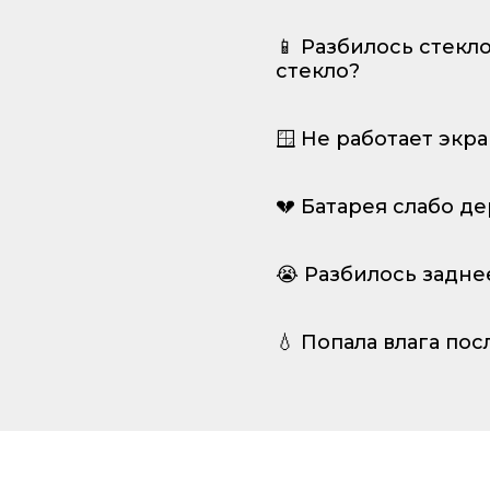
📱 Разбилось стекл
стекло?
🪟 Не работает экр
💔 Батарея слабо д
😭 Разбилось задне
💧 Попала влага пос