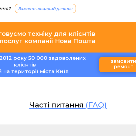
ання?
Замовте швидкий дзвінок
говуємо техніку для клієнтів
 послуг компанії Нова Пошта
2012 року 50 000 задоволених
замовит
клієнтів
ремонт
ій на території міста Київ
Часті питання
(FAQ)