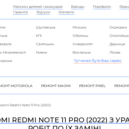
Магазин деталей і аксесуарів
Бренди
Портфоліо
Фран
Гарантія
Відгуки
Контакти
тик
Шулявська
Мінська
Осокорки
льна
КПІ
Оболонь
Олімпійськ
 ворота
Святошин
Університет
Дарниця
н Незалежності
Нивки
Вокзальна
Лісова
ирська
Тут може бути Ваш сервіс
МОНТ MOTOROLA
РЕМОНТ XIAOMI
РЕМОНТ PIXEL
РЕМОНТ
aomi Redmi Note 11 Pro (2022)
MI REDMI NOTE 11 PRO (2022) З У
РОБІТ ПО ЇХ ЗАМІНІ