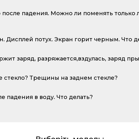
о после падения. Можно ли поменять только
ан. Дисплей потух. Экран горит черным. Что д
ержит заряд, разряжается,вздулась, заряд пр
е стекло? Трещины на заднем стекле?
ле падения в воду. Что делать?