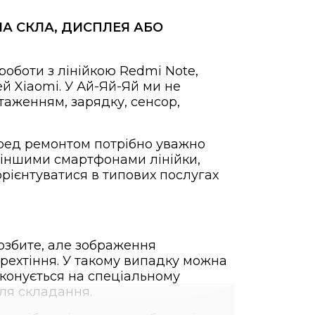
ІНА СКЛА, ДИСПЛЕЯ АБО
 роботи з лінійкою Redmi Note,
 Xiaomi. У Ай-Яй-Яй ми не
аженням, зарядку, сенсор,
перед ремонтом потрібно уважно
з іншими смартфонами лінійки,
рієнтуватися в типових послугах
розбите, але зображення
ерехтіння. У такому випадку можна
конується на спеціальному
ля складання.