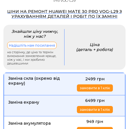
Pro VOG-L29
ЦІНИ НА РЕМОНТ HUAWEI MATE 30 PRO VOG-L29 З
УРАХУВАННЯМ ДЕТАЛЕЙ І РОБІТ ПО ЇХ ЗАМІНІ
Знайшли ціну нижчу,
ніж у нас?
Ціна
Надішліть нам посилання
(деталь + робота)
на сторінку, де ціна та термін
виконання замовлення краще,
ніж у нас, і ми зробимо
дешевшими
Заміна скла (окремо від
2499 грн
екрану)
замовити в 1 клік
6499 грн
Заміна екрану
замовити в 1 клік
949 грн
Заміна акумулятора