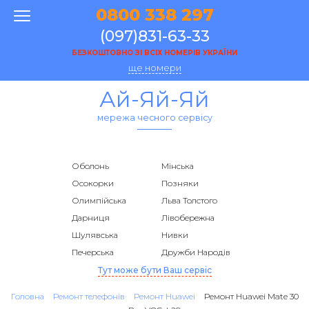
0800 338 297
(097)831-63-33
БЕЗКОШТОВНО ЗІ ВСІХ НОМЕРІВ УКРАЇНИ
ще номери
Ай-Яй-Яй
мережа чесного сервісу
Оболонь
Мінська
Осокорки
Позняки
Олимпійська
Льва Толстого
Дарниця
Лівобережна
Шулявська
Нивки
Печерська
Дружби Народів
Тут може бути Ваш сервіс
Головна
Ремонт телефонів
Ремонт Huawei
Ремонт Huawei Mate 30