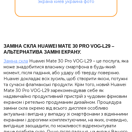
ЗАМІНА СКЛА HUAWEI MATE 30 PRO VOG-L29 –
АЛЬТЕРНАТИВА ЗАМІНІ ЕКРАНУ.
Заміна скла
Huawei Mate 30 Pro VOG-L29 – це послуга, яка
може знадобитися власнику смартфона в будь-який
момент, після падіння, або удару об тверду поверхню.
Huawei докладає всіх зусиль, щоб створити якісні, потужні
та сучасні флагманські продукти. Крім того, новий Huawei
Mate 30 Pro VOG-L29 зарекомендував себе як
надзвичайно продуктивний пристрій з чудовим фірмовим
екраном і ретельно продуманим дизайном. Процедура
заміни скла окремо від всього дисплея особливо
актуальна і вигідна у випадку зі смартфонами з відмінними
екранами і дорогими комплектуючими, на яких, очевидно,
вигідніше заощадити, по можливості відремонтувати
лише розбите скло.
Якщо після падіння, на екрані Вашого