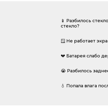
📱 Разбилось стекл
стекло?
🪟 Не работает экр
💔 Батарея слабо д
😭 Разбилось задне
💧 Попала влага пос