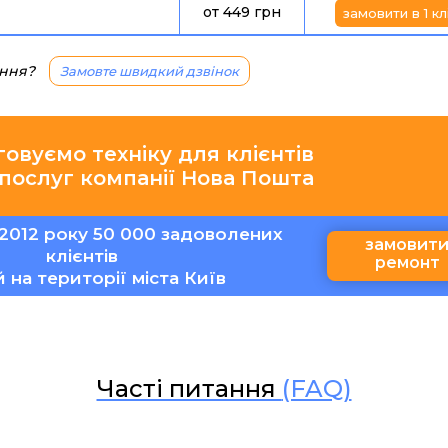
от 449 грн
замовити в 1 кл
ання?
Замовте швидкий дзвінок
говуємо техніку для клієнтів
 послуг компанії Нова Пошта
2012 року 50 000 задоволених
замовит
клієнтів
ремонт
ій на території міста Київ
Часті питання
(FAQ)