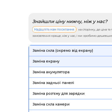
Знайшли ціну нижчу, ніж у нас?
Надішліть нам посилання
на сторінку, де ціна т
замовлення краще, ніж у нас, і ми зробимо дешевш
Заміна скла (окремо від екрану)
Заміна екрану
Заміна акумулятора
Заміна задньої панелі
Заміна роз'єму для зарядки
Заміна скла камери