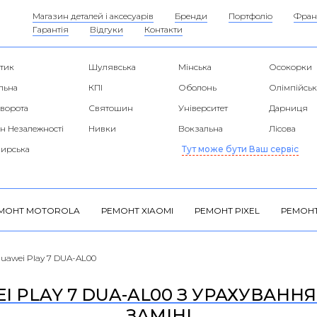
Магазин деталей і аксесуарів
Бренди
Портфоліо
Фран
Гарантія
Відгуки
Контакти
тик
Шулявська
Мінська
Осокорки
льна
КПІ
Оболонь
Олімпійськ
 ворота
Святошин
Університет
Дарниця
н Незалежності
Нивки
Вокзальна
Лісова
ирська
Тут може бути Ваш сервіс
МОНТ MOTOROLA
РЕМОНТ XIAOMI
РЕМОНТ PIXEL
РЕМОНТ
uawei Play 7 DUA-AL00
 PLAY 7 DUA-AL00 З УРАХУВАННЯМ
ЗАМІНІ