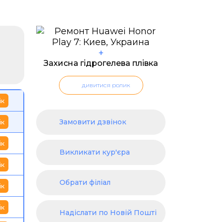
+
Захисна гідрогелева плівка
дивитися ролик
ік
Замовити дзвінок
ік
ік
Викликати кур'єра
ік
Обрати філіал
ік
ік
Надіслати по Новій Пошті