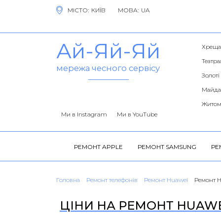
МІСТО:
МОВА:
Ай-Яй-Яй
Хреща
Театра
мережа чесного сервісу
Золоті
Майда
Житом
Ми в Instagram
Ми в YouTube
РЕМОНТ APPLE
РЕМОНТ SAMSUNG
РЕ
Головна
Ремонт телефонів
Ремонт Huawei
Ремонт H
ЦІНИ НА РЕМОНТ HUAWEI