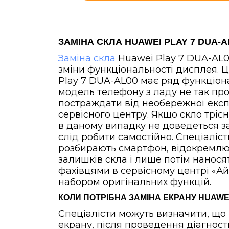
ЗАМІНА СКЛА HUAWEI PLAY 7 DUA-AL
Заміна скла
Huawei Play 7 DUA-AL0
зміни функціональності дисплея. Ц
Play 7 DUA-AL00 має ряд функціона
модель телефону з ладу не так про
постраждати від необережної експл
сервісного центру. Якщо скло тріс
в даному випадку не доведеться з
слід робити самостійно. Спеціаліс
розбирають смартфон, відокремлю
залишків скла і лише потім нанося
фахівцями в сервісному центрі «Ай
набором оригінальних функцій.
КОЛИ ПОТРІБНА ЗАМІНА ЕКРАНУ HUAWEI
Спеціалісти можуть визначити, що 
екрану, після проведення діагности