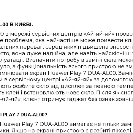
00 В КИЄВІ.
0 в мережі сервісних центрів «Ай-яй-яй» пров
е проблема, яка найчастіше може привести кліє
льних переваг, серед яких підвищена зносості
сто, вона дуже надійна, але навіть найякісніші
уатації. Визначити потребу в заміні скла мож
нуло, а функціональність всього пристрою не зм
амінювати екран Huawei Play 7 DUA-AL00.
Замі
ти в сервісному центрі «Ай-яй-яй» за допомог
ють розбите скло від дисплея за певною темп
ть клей і встановлюють нове скло. Після якіс
-яй-яй», клієнт отримує гаджет без ознак зовні
 PLAY 7 DUA-AL00?
Huawei Play 7 DUA-AL00 вимагає не тільки замін
ки. Якщо на екрані пристрою є розбиті пікселі, 