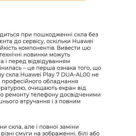
одиться при пошкодженні скла без
нта до сервісу, оскільки Huawei
йкість компонентів. Вивести цю
 технічні новинки можуть
на і перед відвідуванням
інилась – це перша ознака того, що
ну скла Huawei Play 7 DUA-AL00 не
ою професійного обладнання
ературою, очищають екран від
ного ремонту телефону досвідченими
шнього втручання і з повним
и скла, але і повної заміни
різні смуги на зображенні, білі або