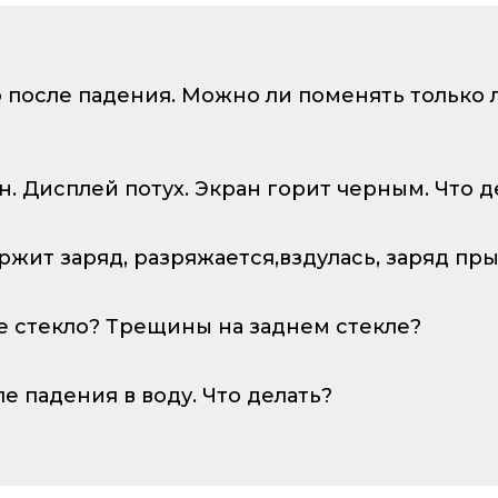
о после падения. Можно ли поменять только
ан. Дисплей потух. Экран горит черным. Что д
ержит заряд, разряжается,вздулась, заряд пр
е стекло? Трещины на заднем стекле?
ле падения в воду. Что делать?