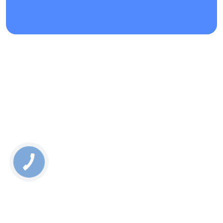
РЕМОНТ SAMSUNG S9 PLUS: СКІЛЬКИ КОШТУЄ
ОБСЛУГОВУВАННЯ ТА ЯКІ ЦІНИ НА РЕМОНТ?