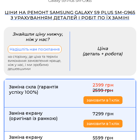
Galaxy S9 Plus SM-G965
ЦІНИ НА РЕМОНТ SAMSUNG GALAXY S9 PLUS SM-G965
З УРАХУВАННЯМ ДЕТАЛЕЙ І РОБІТ ПО ЇХ ЗАМІНІ
Знайшли ціну нижчу,
ніж у нас?
Ціна
Надішліть нам посилання
(деталь + робота)
на сторінку, де ціна та термін
виконання замовлення краще,
ніж у нас, і ми зробимо
дешевшими
2399 грн
Заміна скла (гарантія
2599 грн
успіху 100%)
замовити в 1 клік
Заміна екрану
7299 грн
(оригінал із рамкою)
замовити в 1 клік
Заміна екрану
5599 грн