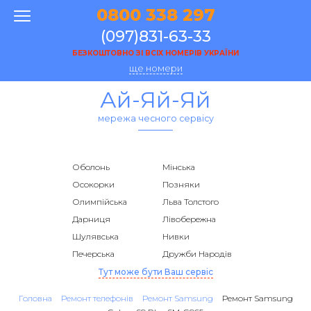
0800 338 297
(097)831-63-33
БЕЗКОШТОВНО ЗІ ВСІХ НОМЕРІВ УКРАЇНИ
ще номери
Ай-Яй-Яй
мережа чесного сервісу
Оболонь
Мінська
Осокорки
Позняки
Олимпійська
Льва Толстого
Дарниця
Лівобережна
Шулявська
Нивки
Печерська
Дружби Народів
Тут може бути Ваш сервіс
Головна
Ремонт телефонів
Ремонт Samsung
Ремонт Samsung