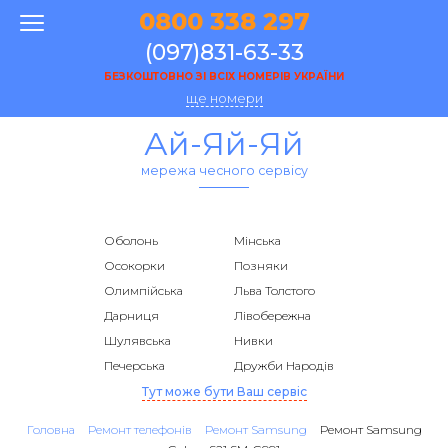
0800 338 297
(097)831-63-33
БЕЗКОШТОВНО ЗІ ВСІХ НОМЕРІВ УКРАЇНИ
ще номери
Ай-Яй-Яй
мережа чесного сервісу
Оболонь
Мінська
Осокорки
Позняки
Олимпійська
Льва Толстого
Дарниця
Лівобережна
Шулявська
Нивки
Печерська
Дружби Народів
Тут може бути Ваш сервіс
Головна
Ремонт телефонів
Ремонт Samsung
Ремонт Samsung