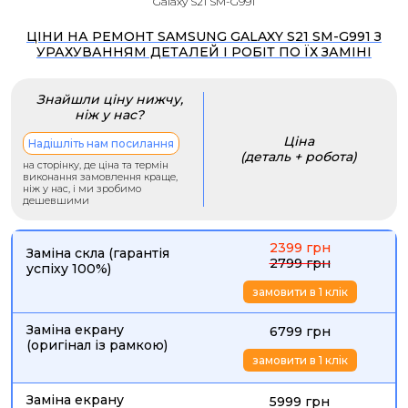
Galaxy S21 SM-G991
ЦІНИ НА РЕМОНТ SAMSUNG GALAXY S21 SM-G991 З
УРАХУВАННЯМ ДЕТАЛЕЙ І РОБІТ ПО ЇХ ЗАМІНІ
Знайшли ціну нижчу,
ніж у нас?
Ціна
Надішліть нам посилання
(деталь + робота)
на сторінку, де ціна та термін
виконання замовлення краще,
ніж у нас, і ми зробимо
дешевшими
2399 грн
Заміна скла (гарантія
2799 грн
успіху 100%)
замовити в 1 клік
Заміна екрану
6799 грн
(оригінал із рамкою)
замовити в 1 клік
Заміна екрану
5999 грн