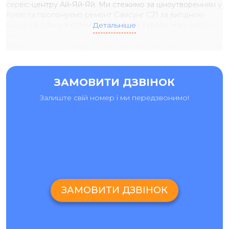
сервіс-центру Ай-Яй-Яй. Ми стежимо за ціноутворенням у
Києві та пропонуємо ремонт Самсунг С21 за вигідною
ціною не тільки в столиці, а й по всій Україні. Наш сервіс-
Детальніше
центр обслуговує клієнтів з усіх регіонів через доставку
Новою Поштою, що дозволяє швидко відновити пристрій.
ЗАМОВИТИ ДЗВІНОК
Залиште свій номер і ми передзвонимо!
ЗАМОВИТИ ДЗВІНОК