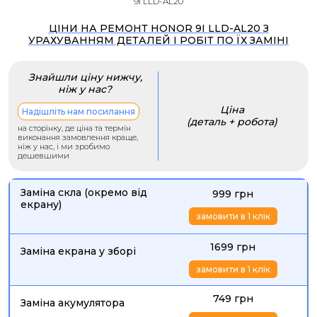
9i LLD-AL20
ЦІНИ НА РЕМОНТ HONOR 9I LLD-AL20 З
УРАХУВАННЯМ ДЕТАЛЕЙ І РОБІТ ПО ЇХ ЗАМІНІ
Знайшли ціну нижчу,
ніж у нас?
Ціна
Надішліть нам посилання
(деталь + робота)
на сторінку, де ціна та термін
виконання замовлення краще,
ніж у нас, і ми зробимо
дешевшими
Заміна скла (окремо від
999 грн
екрану)
замовити в 1 клік
1699 грн
Заміна екрана у зборі
замовити в 1 клік
749 грн
Заміна акумулятора