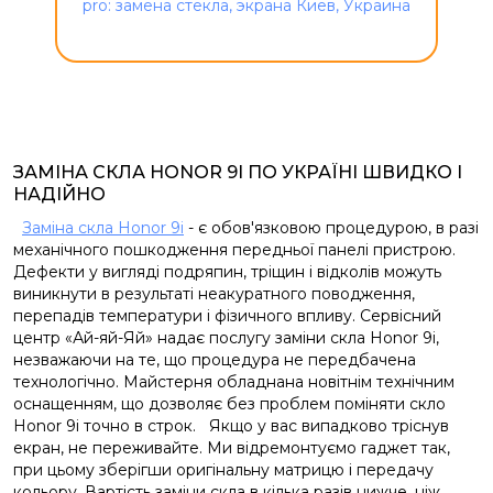
ЗАМІНА СКЛА HONOR 9I ПО УКРАЇНІ ШВИДКО І
НАДІЙНО
Заміна скла Honor 9i
- є обов'язковою процедурою, в разі
механічного пошкодження передньої панелі пристрою.
Дефекти у вигляді подряпин, тріщин і відколів можуть
виникнути в результаті неакуратного поводження,
перепадів температури і фізичного впливу. Сервісний
центр «Ай-яй-Яй» надає послугу заміни скла Honor 9i,
незважаючи на те, що процедура не передбачена
технологічно. Майстерня обладнана новітнім технічним
оснащенням, що дозволяє без проблем поміняти скло
Honor 9i точно в строк. Якщо у вас випадково тріснув
екран, не переживайте. Ми відремонтуємо гаджет так,
при цьому зберігши оригінальну матрицю і передачу
кольору. Вартість заміни скла в кілька разів нижче, ніж