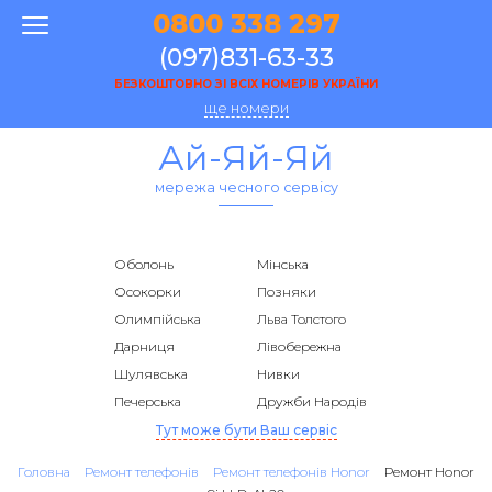
0800 338 297
(097)831-63-33
БЕЗКОШТОВНО ЗІ ВСІХ НОМЕРІВ УКРАЇНИ
ще номери
Ай-Яй-Яй
мережа чесного сервісу
Оболонь
Мінська
Осокорки
Позняки
Олимпійська
Льва Толстого
Дарниця
Лівобережна
Шулявська
Нивки
Печерська
Дружби Народів
Тут може бути Ваш сервіс
Головна
Ремонт телефонів
Ремонт телефонів Honor
Ремонт Honor