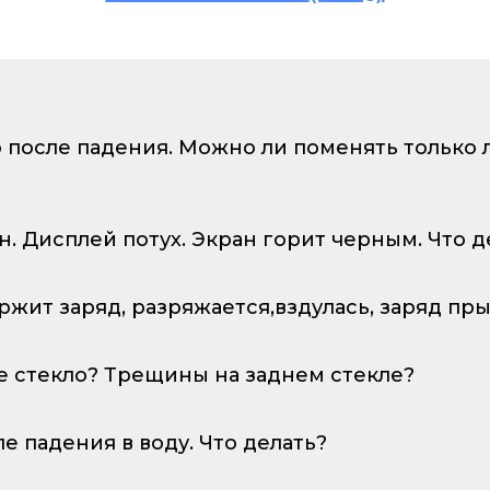
о после падения. Можно ли поменять только
ан. Дисплей потух. Экран горит черным. Что д
ержит заряд, разряжается,вздулась, заряд пр
е стекло? Трещины на заднем стекле?
ле падения в воду. Что делать?