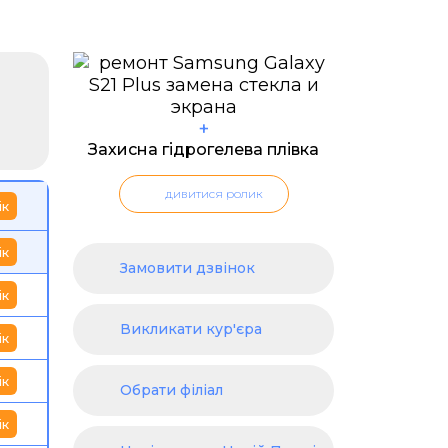
+
Захисна гідрогелева плівка
дивитися ролик
ік
ік
Замовити дзвінок
ік
Викликати кур'єра
ік
ік
Обрати філіал
ік