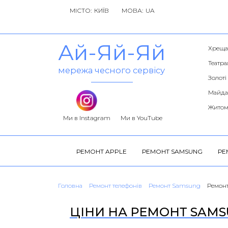
МІСТО:
МОВА:
Ай-Яй-Яй
Хреща
Театра
мережа чесного сервісу
Золоті
Майда
Житом
Ми в Instagram
Ми в YouTube
РЕМОНТ APPLE
РЕМОНТ SAMSUNG
РЕ
Головна
Ремонт телефонів
Ремонт Samsung
Ремонт
ЦІНИ НА РЕМОНТ SAMSU