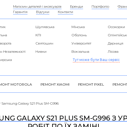
Магазин деталей і аксесуарів
Бренди
Портфоліо
Фран
Гарантія
Відгуки
Контакти
тик
Шулявська
Мінська
Осокорки
льна
КПІ
Оболонь
Олімпійськ
 ворота
Святошин
Університет
Дарниця
н Незалежності
Нивки
Вокзальна
Лісова
ирська
Тут може бути Ваш сервіс
МОНТ MOTOROLA
РЕМОНТ XIAOMI
РЕМОНТ PIXEL
РЕМОНТ
 Samsung Galaxy S21 Plus SM-G996
NG GALAXY S21 PLUS SM-G996 З 
РОБІТ ПО ЇХ ЗАМІНІ