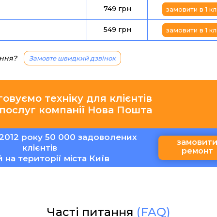
749 грн
замовити в 1 кл
549 грн
замовити в 1 кл
ання?
Замовте швидкий дзвінок
говуємо техніку для клієнтів
 послуг компанії Нова Пошта
2012 року 50 000 задоволених
замовит
клієнтів
ремонт
ій на території міста Київ
Часті питання
(FAQ)