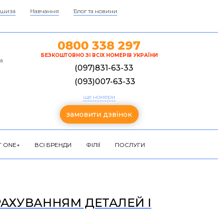
шиза
Навчання
Блог та новини
0800 338 297
БЕЗКОШТОВНО ЗІ ВСІХ НОМЕРІВ УКРАЇНИ
а
(097)831-63-33
(093)007-63-33
ще номери
замовити дзвінок
 ONE+
ВСІ БРЕНДИ
ФІЛІЇ
ПОСЛУГИ
УРАХУВАННЯМ ДЕТАЛЕЙ І