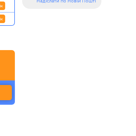
Надіслати по Новій Пошті
ік
ік
и