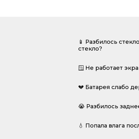
📱 Разбилось стекл
стекло?
🪟 Не работает экр
💔 Батарея слабо д
😭 Разбилось задне
💧 Попала влага пос