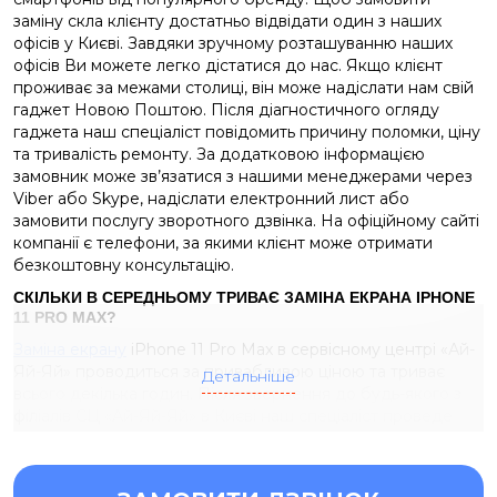
заміну скла клієнту достатньо відвідати один з наших
офісів у Києві. Завдяки зручному розташуванню наших
офісів Ви можете легко дістатися до нас. Якщо клієнт
проживає за межами столиці, він може надіслати нам свій
гаджет Новою Поштою.
Після діагностичного огляду
гаджета наш спеціаліст повідомить причину поломки, ціну
та тривалість ремонту.
За додатковою інформацією
замовник може зв’язатися з нашими менеджерами через
Viber або Skype, надіслати електронний лист або
замовити послугу зворотного дзвінка. На офіційному сайті
компанії є телефони, за якими клієнт може отримати
безкоштовну консультацію.
СКІЛЬКИ В СЕРЕДНЬОМУ ТРИВАЄ ЗАМІНА ЕКРАНА IPHONE
11 PRO MAX?
Заміна екрану
iPhone 11 Pro Max в сервісному центрі «Ай-
Яй-Яй» проводиться за привабливою ціною та триває
Детальніше
всього декілька годин. Після звернення до будь-якого з
філіалів СЦ «Ай-Яй-Яй» в Києві наш спеціаліст проведе
діагностику для визначення причини несправності.
Виходячи з отриманої інформації, майстер повідомляє
клієнту який саме необхідний ремонт, скільки він буде