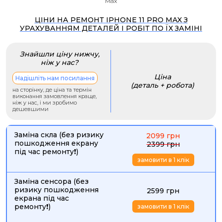
Max
ЦІНИ НА РЕМОНТ IPHONE 11 PRO MAX З
УРАХУВАННЯМ ДЕТАЛЕЙ І РОБІТ ПО ЇХ ЗАМІНІ
Знайшли ціну нижчу,
ніж у нас?
Ціна
Надішліть нам посилання
(деталь + робота)
на сторінку, де ціна та термін
виконання замовлення краще,
ніж у нас, і ми зробимо
дешевшими
Заміна скла (без ризику
2099 грн
пошкодження екрану
2399 грн
під час ремонту❗)
замовити в 1 клік
Заміна сенсора (без
ризику пошкодження
2599 грн
екрана під час
ремонту❗)
замовити в 1 клік