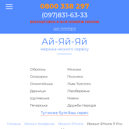
0800 338 297
(097)831-63-33
БЕЗКОШТОВНО ЗІ ВСІХ НОМЕРІВ УКРАЇНИ
ще номери
Ай-Яй-Яй
мережа чесного сервісу
Оболонь
Мінська
Осокорки
Позняки
Олимпійська
Льва Толстого
Дарниця
Лівобережна
Шулявська
Нивки
Печерська
Дружби Народів
Тут може бути Ваш сервіс
Головна
Ремонт телефонів
Ремонт iPhone
Ремонт iPhone 11 Pro