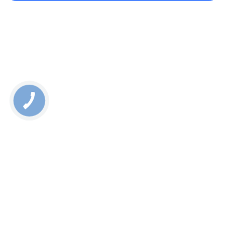
11 Pro Max, а також використанням професійного
обладнання, що в сукупності гарантує якісний результат.
Rate this page