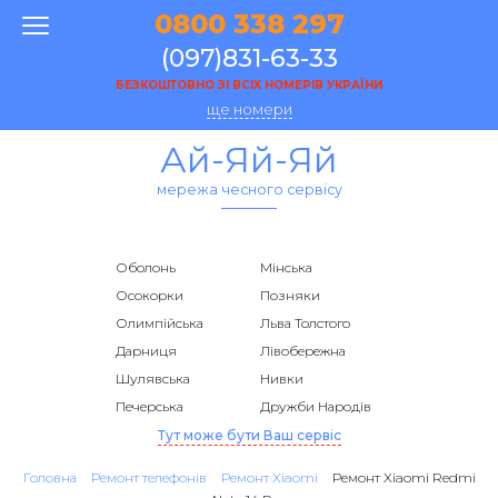
0800 338 297
(097)831-63-33
БЕЗКОШТОВНО ЗІ ВСІХ НОМЕРІВ УКРАЇНИ
ще номери
Ай-Яй-Яй
мережа чесного сервісу
Оболонь
Мінська
Осокорки
Позняки
Олимпійська
Льва Толстого
Дарниця
Лівобережна
Шулявська
Нивки
Печерська
Дружби Народів
Тут може бути Ваш сервіс
Головна
Ремонт телефонів
Ремонт Xiaomi
Ремонт Xiaomi Redmi