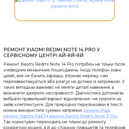
РЕМОНТ XIAOMI REDMI NOTE 14 PRO У
СЕРВІСНОМУ ЦЕНТРІ АЙ-ЯЙ-ЯЙ
Ремонт Xiaomi Redmi Note 14 Pro потрібен не тільки після
очевидних механічних пошкоджень. Іноді телефон зовні
цілий, але не бачить зарядку, втрачає мережу, сам
перезавантажується або реагує на дотики із затримкою. У
таких випадках важливо не міняти деталі навмання, а
визначити джерело несправності. Діагностика допомагає
вибрати правильний варіант відновлення і не платити за
зайві комплектуючі. Для природної перелінковки в тексті
можна використати суміжні напрямки:
ремонт iPad
,
ремонт Xiaomi Pad 5
і
ремонт Xiaomi Redmi Note 9 Pro
.
Так користувач переходить не тільки до ремонту
конкретної моделі, а й до сторінок планшетів та телефонів