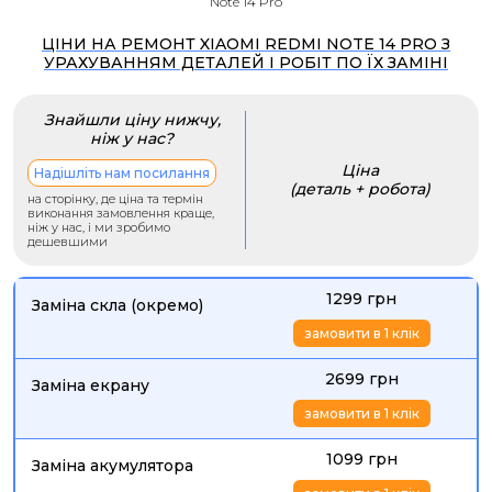
Note 14 Pro
ЦІНИ НА РЕМОНТ XIAOMI REDMI NOTE 14 PRO З
УРАХУВАННЯМ ДЕТАЛЕЙ І РОБІТ ПО ЇХ ЗАМІНІ
Знайшли ціну нижчу,
ніж у нас?
Ціна
Надішліть нам посилання
(деталь + робота)
на сторінку, де ціна та термін
виконання замовлення краще,
ніж у нас, і ми зробимо
дешевшими
1299 грн
Заміна скла (окремо)
замовити в 1 клік
2699 грн
Заміна екрану
замовити в 1 клік
1099 грн
Заміна акумулятора