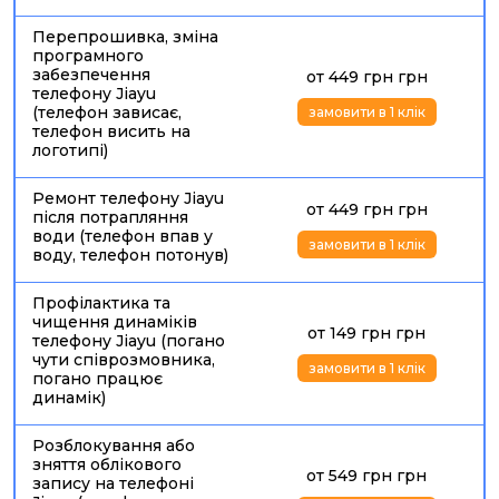
ЗАМІНА БАТАРЕЇ НА ТЕЛЕФОНІ ДЖИАЮ
Перепрошивка, зміна
Заміна батареї на телефоні Джиаю
програмного
потрібна, якщо
забезпечення
от 449 грн грн
смартфон швидко розряджається, вимикається при 20–
телефону Jiayu
30%, довго заряджається, нагрівається або неправильно
(телефон зависає,
замовити в 1 клік
показує відсоток заряду. Навіть якщо телефон зовні
телефон висить на
виглядає справним, стара батарея може викликати
логотипі)
перегрів, раптові вимкнення та нестабільну роботу
системи. Якщо акумулятор здувся, задня кришка почала
Ремонт телефону Jiayu
от 449 грн грн
відходити або екран піднявся над рамкою, користуватися
після потрапляння
смартфоном не можна. У такій ситуації краще швидко
води (телефон впав у
замовити в 1 клік
воду, телефон потонув)
здати телефон в ремонт Jiayu
, щоб не пошкодити
дисплей, корпус і плату. При схожих симптомах майстер
також перевіряє ланцюг живлення — як і під час
ремонту
Профілактика та
чищення динаміків
Xiaomi з швидкою розрядкою та проблемами зарядки
.
от 149 грн грн
телефону Jiayu (погано
ЩО БУДЕ, ЯКЩО НЕ РЕМОНТУВАТИ JIAYU
чути співрозмовника,
замовити в 1 клік
ВЧАСНО
погано працює
динамік)
Невелика несправність рідко залишається без наслідків.
Розбите скло пропускає пил і вологу, слабкий акумулятор
Розблокування або
викликає раптові вимкнення, а несправний роз’єм
зняття облікового
от 549 грн грн
зарядки може пошкодити ланцюг живлення. Тому
запису на телефоні