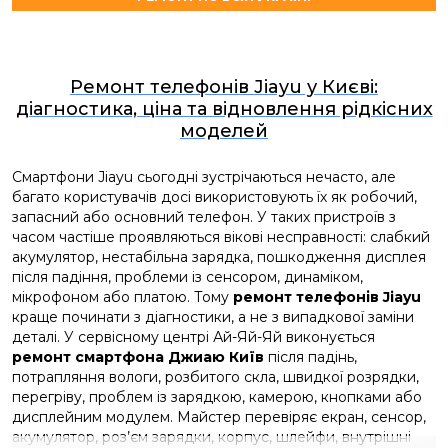
Ремонт телефонів Jiayu у Києві:
діагностика, ціна та відновлення рідкісних
моделей
Смартфони Jiayu сьогодні зустрічаються нечасто, але
багато користувачів досі використовують їх як робочий,
запасний або основний телефон. У таких пристроїв з
часом частіше проявляються вікові несправності: слабкий
акумулятор, нестабільна зарядка, пошкодження дисплея
після падіння, проблеми із сенсором, динаміком,
мікрофоном або платою. Тому
ремонт телефонів Jiayu
краще починати з діагностики, а не з випадкової заміни
деталі. У сервісному центрі Ай-Яй-Яй виконується
ремонт смартфона Джиаю Київ
після падінь,
потрапляння вологи, розбитого скла, швидкої розрядки,
перегріву, проблем із зарядкою, камерою, кнопками або
дисплейним модулем. Майстер перевіряє екран, сенсор,
акумулятор, роз’єм зарядки, корпус, шлейфи, внутрішні