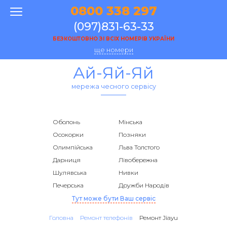
0800 338 297
(097)831-63-33
БЕЗКОШТОВНО ЗІ ВСІХ НОМЕРІВ УКРАЇНИ
ще номери
Ай-Яй-Яй
мережа чесного сервісу
Оболонь
Мінська
Осокорки
Позняки
Олимпійська
Льва Толстого
Дарниця
Лівобережна
Шулявська
Нивки
Печерська
Дружби Народів
Тут може бути Ваш сервіс
Головна
Ремонт телефонів
Ремонт Jiayu