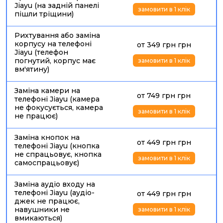
Jiayu (на задній панелі
працювати із затримкою, а рамка отримала додаткове
замовити в 1 клік
пішли тріщини)
навантаження. У результаті
ціна ремонту Jiayu у Києві
стала вищою, ніж могла бути при зверненні одразу після
Рихтування або заміна
падіння. Подібний підхід застосовується під час
ремонту
корпусу на телефоні
от 349 грн грн
Lenovo після розбитого скла
: спочатку перевіряється
Jiayu (телефон
дисплей, сенсор, рамка та стан внутрішніх шлейфів, а вже
погнутий, корпус має
замовити в 1 клік
потім обирається спосіб відновлення.
вм'ятину)
ЗАМІНА ДИСПЛЕЯ НА ДЖИАЮ: КОЛИ СКЛА ВЖЕ
Заміна камери на
НЕДОСТАТНЬО
от 749 грн грн
телефоні Jiayu (камера
не фокусується, камера
Заміна дисплея на Джиаю
потрібна, якщо екран не
замовити в 1 клік
не працює)
показує зображення, з’явилися смуги, плями, чорний
екран, мерехтіння, випадкові натискання або сенсор
Заміна кнопок на
перестав реагувати. У такій ситуації заміна тільки скла не
от 449 грн грн
телефоні Jiayu (кнопка
вирішить проблему, тому що пошкоджена матриця,
не спрацьовує, кнопка
сенсорний шар або шлейф дисплея. Якщо вас цікавить,
замовити в 1 клік
самоспрацьовує)
скільки коштує ремонт дисплея Jiayu
, потрібно
враховувати точну модель, тип екрана, стан рамки,
Заміна аудіо входу на
доступність запчастини та приховані пошкодження після
телефоні Jiayu (аудіо-
от 449 грн грн
удару. У рідкісних моделей Jiayu деталі можуть
джек не працює,
зустрічатися не завжди, тому фінальна вартість
навушники не
замовити в 1 клік
визначається після діагностики та перевірки сумісності.
вмикаються)