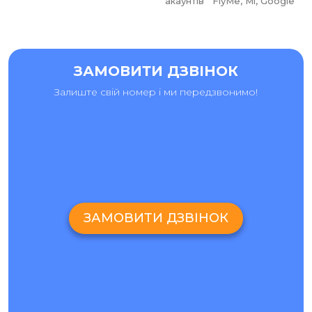
ЩО РОБИТИ, ЯКЩО JIAYU ВПАВ І ЕКРАН
акаунтів FlyMe, Mi, Google
ТРІСНУВ?
Якщо Jiayu впав, але продовжує працювати, не
відкладайте діагностику. Тріщини можуть збільшуватися,
сенсор — працювати нестабільно, а дисплей — вийти з
ЗАМОВИТИ ДЗВІНОК
ладу пізніше. Краще одразу перевірити, чи можлива
заміна скла, чи вже потрібна заміна дисплея.
Залиште свій номер і ми передзвонимо!
ЧИ МОЖНА КОРИСТУВАТИСЯ JIAYU З
РОЗБИТИМ СКЛОМ?
Іноді телефон ще працює, але це ризик. Через тріщини
всередину потрапляє пил і волога, тиск на екран стає
нерівномірним, а сенсор може почати спрацьовувати з
помилками. Якщо хочете зберегти пристрій і не збільшити
вартість ремонту, краще не затягувати з перевіркою.
ЗАМОВИТИ ДЗВІНОК
FAQ ПО РЕМОНТУ ТЕЛЕФОНІВ JIAYU
СКІЛЬКИ КОШТУЄ РЕМОНТ JIAYU?
Вартість залежить від моделі телефона, типу поломки,
ціни запчастини та складності роботи. Точна сума
визначається після діагностики, тому що однакові
симптоми можуть мати різні причини.