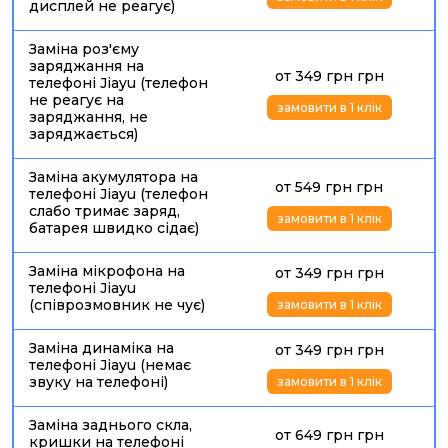
дисплей не реагує)
Проблеми із зарядкою
— кабель погано фіксується,
заряд іде з перебоями або пристрій не заряджається.
Заміна роз'єму
Потрапляння вологи
— окислення контактів, збої
заряджання на
от 349 грн грн
плати, мікрофона, динаміка, кнопок або роз’єму.
телефоні Jiayu (телефон
не реагує на
замовити в 1 клік
Вік пристрою
— зношені шлейфи, слабкі контакти,
заряджання, не
нестабільна робота сенсора або кнопок.
заряджається)
Програмні збої
— зависання, циклічне
Заміна акумулятора на
перезавантаження, помилки після скидання або
от 549 грн грн
телефоні Jiayu (телефон
оновлення.
слабо тримає заряд,
замовити в 1 клік
батарея швидко сідає)
ЗАМІНА СКЛА НА ТЕЛЕФОНІ JIAYU
Заміна скла на телефоні Jiayu
можлива, якщо
Заміна мікрофона на
от 349 грн грн
пошкоджений лише зовнішній шар, а зображення
телефоні Jiayu
(співрозмовник не чує)
залишається рівним, без плям, смуг, затемнень і
замовити в 1 клік
мерехтіння. Сенсор має реагувати коректно по всій площі
екрана. Якщо матриця справна, майстер може оцінити
Заміна динаміка на
от 349 грн грн
телефоні Jiayu (немає
варіант ремонту без повної заміни дисплейного модуля.
звуку на телефоні)
замовити в 1 клік
Реальний сценарій: Jiayu впав на плитку, скло тріснуло,
але екран продовжив працювати. Власник користувався
Заміна заднього скла,
телефоном ще кілька тижнів, бо «сенсор реагує». За цей
от 649 грн грн
кришки на телефоні
час у тріщини потрапили пил і волога, сенсор почав